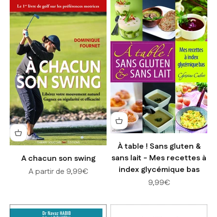
À table ! Sans gluten &
sans lait - Mes recettes à
A chacun son swing
index glycémique bas
Prix de vente
A partir de 9,99€
Prix de vente
9,99€