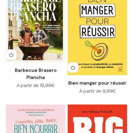
Barbecue Brasero
Plancha
Bien manger pour réussir
Prix de vente
A partir de 16,99€
Prix de vente
A partir de 9,99€