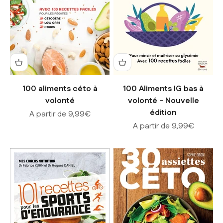
100 aliments céto à
100 Aliments IG bas à
volonté
volonté - Nouvelle
édition
Prix de vente
A partir de 9,99€
Prix de vente
A partir de 9,99€