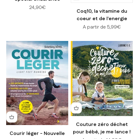
Prix de vente
24,90€
Coq10, la vitamine du
coeur et de l'energie
Prix de vente
A partir de 5,99€
Couture zéro déchet
pour bébé, je me lance !
Courir léger - Nouvelle