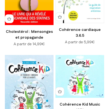
Cohérence cardiaque
Cholestérol : Mensonges
3.6.5
et propagande
Prix de vente
A partir de 5,99€
Prix de vente
A partir de 14,99€
Cohérence Kid Music