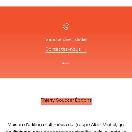
Service client dédié
Contactez-nous →
Aller à l'élément 1
Aller à l'élément 2
Aller à l'élément 3
Aller à l'élément 4
Thierry Souccar Éditions
Maison d’édition multimédia du groupe Albin Michel, qui