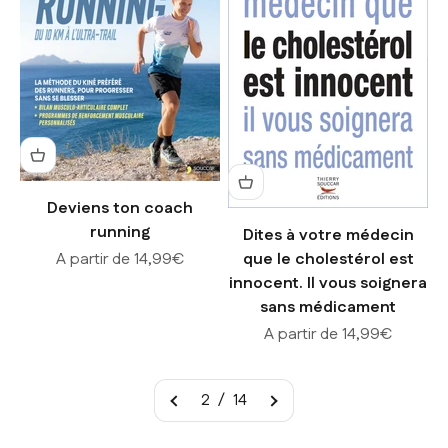
Deviens ton coach
running
Dites à votre médecin
Prix de vente
A partir de 14,99€
que le cholestérol est
innocent. Il vous soignera
sans médicament
Prix de vente
A partir de 14,99€
2 / 14