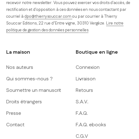
recevoir notre newsletter. Vous pouvez exercer vos droits d'accès, de
rectification et d'opposition à ces données en nous contactant par
courriel à
dpo@thierrysouccar.com
ou par courrier à Thierry
Souccar Editions, 22 rue d’Entre vigne, 30310 Vergèze.
Lire notre
politique de gestion des données personnelles
.
La maison
Boutique en ligne
Nos auteurs
Connexion
Qui sommes-nous ?
Livraison
Soumettre un manuscrit
Retours
Droits étrangers
S.A.V.
Presse
F.A.Q.
Contact
F.A.Q. ebooks
C.G.V