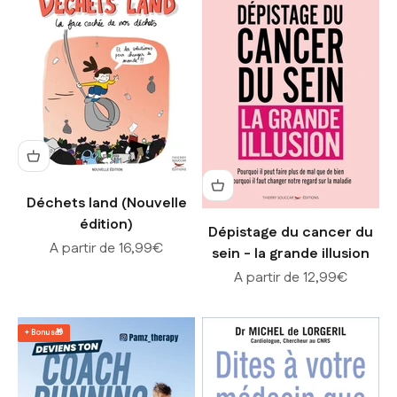
Déchets land (Nouvelle
édition)
Dépistage du cancer du
Prix de vente
A partir de 16,99€
sein - la grande illusion
Prix de vente
A partir de 12,99€
+ Bonus🎁