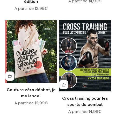
Prix de vente
A partir de 14,99€
édition
Prix de vente
A partir de 12,99€
Couture zéro déchet, je
me lance !
Cross training pour les
Prix de vente
A partir de 12,99€
sports de combat
Prix de vente
A partir de 14,99€