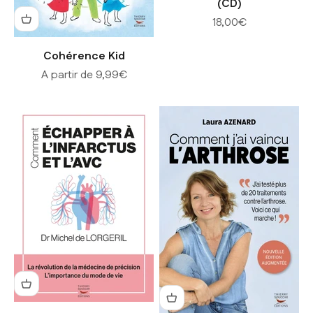
(CD)
Prix de vente
18,00€
Cohérence Kid
Prix de vente
A partir de 9,99€