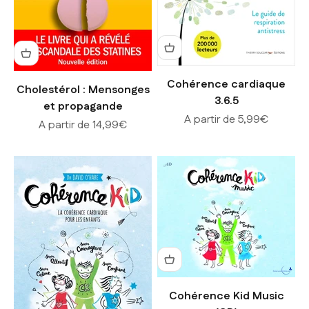
Cohérence cardiaque
Cholestérol : Mensonges
3.6.5
et propagande
Prix de vente
A partir de 5,99€
Prix de vente
A partir de 14,99€
Cohérence Kid Music