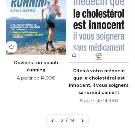
Deviens ton coach
running
Dites à votre médecin
Prix de vente
A partir de 14,99€
que le cholestérol est
innocent. Il vous soignera
sans médicament
Prix de vente
A partir de 14,99€
2 / 14