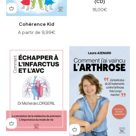
(CD)
Prix de vente
18,00€
Cohérence Kid
Prix de vente
A partir de 9,99€