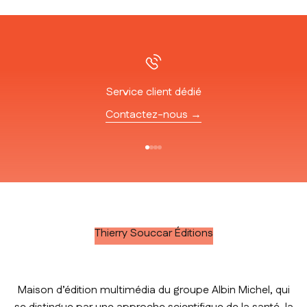
Service client dédié
Contactez-nous →
Aller à l'élément 1
Aller à l'élément 2
Aller à l'élément 3
Aller à l'élément 4
Thierry Souccar Éditions
Maison d’édition multimédia du groupe Albin Michel, qui