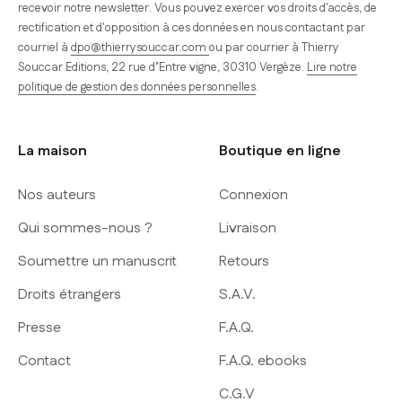
recevoir notre newsletter. Vous pouvez exercer vos droits d'accès, de
rectification et d'opposition à ces données en nous contactant par
courriel à
dpo@thierrysouccar.com
ou par courrier à Thierry
Souccar Editions, 22 rue d’Entre vigne, 30310 Vergèze.
Lire notre
politique de gestion des données personnelles
.
La maison
Boutique en ligne
Nos auteurs
Connexion
Qui sommes-nous ?
Livraison
Soumettre un manuscrit
Retours
Droits étrangers
S.A.V.
Presse
F.A.Q.
Contact
F.A.Q. ebooks
C.G.V