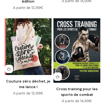
Prix de vente
A partir de 14,99€
édition
Prix de vente
A partir de 12,99€
Couture zéro déchet, je
me lance !
Cross training pour les
Prix de vente
A partir de 12,99€
sports de combat
Prix de vente
A partir de 14,99€