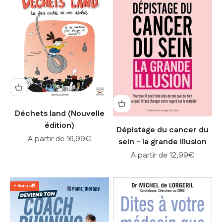
Déchets land (Nouvelle
édition)
Dépistage du cancer du
Prix de vente
A partir de 16,99€
sein - la grande illusion
Prix de vente
A partir de 12,99€
+ Bonus🎁