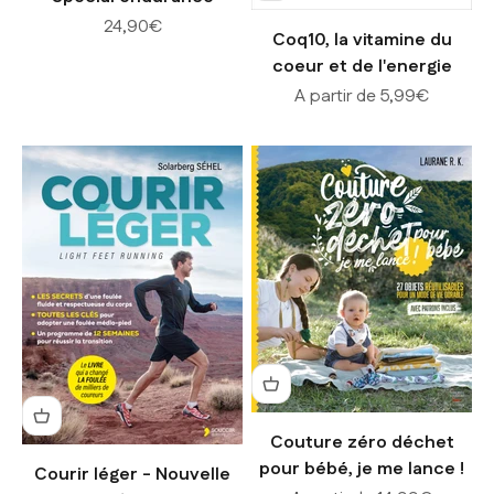
Prix de vente
24,90€
Coq10, la vitamine du
coeur et de l'energie
Prix de vente
A partir de 5,99€
Couture zéro déchet
pour bébé, je me lance !
Courir léger - Nouvelle