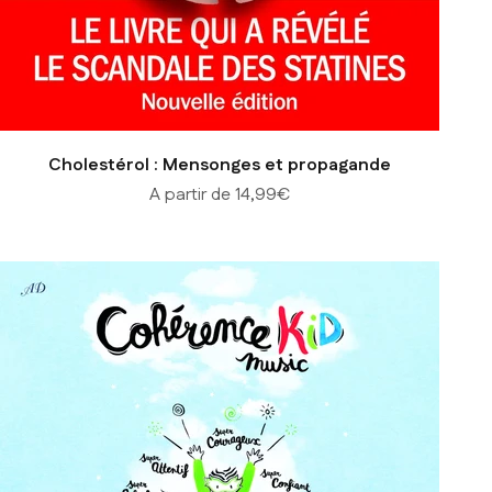
Cholestérol : Mensonges et propagande
Prix de vente
A partir de 14,99€