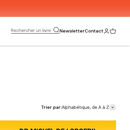
Ouvrir la recherche
Rechercher un livre
Newsletter
Contact
Ouvrir le com
Voir mon 
Trier par:
Alphabétique, de A à Z