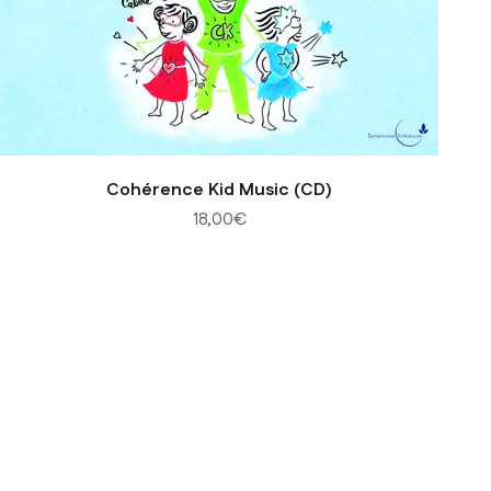
Cohérence Kid Music (CD)
Prix de vente
18,00€