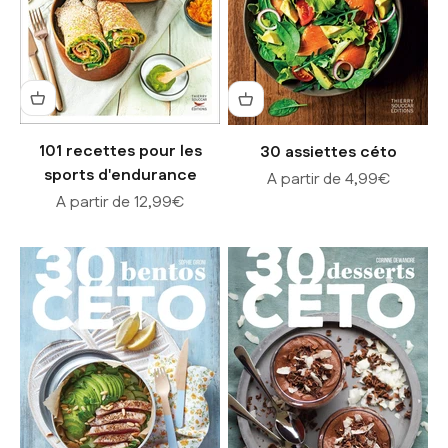
101 recettes pour les
30 assiettes céto
sports d'endurance
Prix de vente
A partir de 4,99€
Prix de vente
A partir de 12,99€