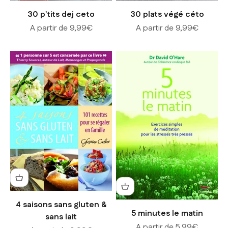
30 p'tits dej ceto
30 plats végé céto
Prix de vente
Prix de vente
A partir de 9,99€
A partir de 9,99€
4 saisons sans gluten &
5 minutes le matin
sans lait
Prix de vente
A partir de 5,99€