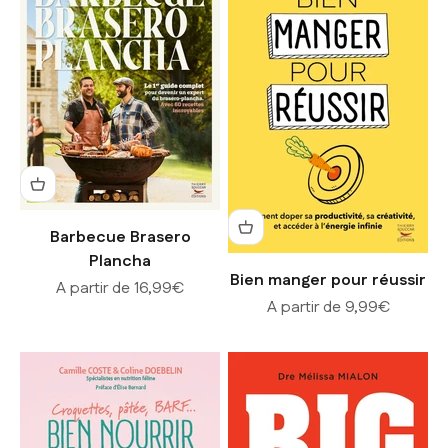
Barbecue Brasero
Plancha
Bien manger pour réussir
Prix de vente
A partir de 16,99€
Prix de vente
A partir de 9,99€