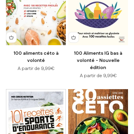
100 aliments céto à
100 Aliments IG bas à
volonté
volonté - Nouvelle
édition
Prix de vente
A partir de 9,99€
Prix de vente
A partir de 9,99€