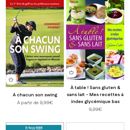
À table ! Sans gluten &
sans lait - Mes recettes à
A chacun son swing
index glycémique bas
Prix de vente
A partir de 9,99€
Prix de vente
9,99€