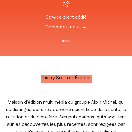
Service client dédié
Contactez-nous →
Aller à l'élément 1
Aller à l'élément 2
Aller à l'élément 3
Aller à l'élément 4
Thierry Souccar Éditions
Maison d’édition multimédia du groupe Albin Michel, qui
se distingue par une approche scientifique de la santé, la
nutrition et du bien-être. Ses publications, qui s’appuient
sur les découvertes les plus récentes, sont rédigées par
des médecins, des chercheurs, des journalistes