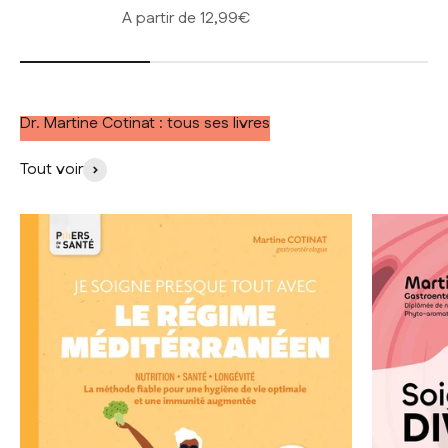
Prix de vente
A partir de 12,99€
Dr. Martine Cotinat : tous ses livres
Tout voir