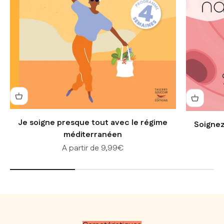
Je soigne presque tout avec le régime
Soignez
méditerranéen
Prix de vente
A partir de 9,99€