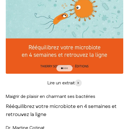
Aller à l'élément 1
Aller à l'élément 2
Aller à l'élément 3
Aller à l'élément 4
Lire un extrait
Maigrir de plaisir en charmant ses bactéries
Rééquilibrez votre microbiote en 4 semaines et
retrouvez la ligne
Dr. Martine Cotinat