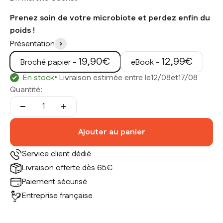
Prenez soin de votre microbiote et perdez enfin du
poids !
Présentation
Prix de vente
Prix de vente
19,90€
12,99€
Broché papier -
eBook -
En stock
• Livraison estimée entre le
12/08
et
17/08
Quantité:
Ajouter au panier
Service client dédié
Livraison offerte dès 65€
Paiement sécurisé
Entreprise française