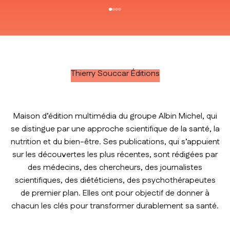
Aller à l'élément 1
Aller à l'élément 2
Aller à l'élément 3
Aller à l'élément 4
Thierry Souccar Éditions
Maison d’édition multimédia du groupe Albin Michel, qui
se distingue par une approche scientifique de la santé, la
nutrition et du bien-être. Ses publications, qui s’appuient
sur les découvertes les plus récentes, sont rédigées par
des médecins, des chercheurs, des journalistes
scientifiques, des diététiciens, des psychothérapeutes
de premier plan. Elles ont pour objectif de donner à
chacun les clés pour transformer durablement sa santé.