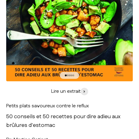
Aller à l'élément 1
Aller à l'élément 2
Aller à l'élément 3
Aller à l'élément 4
Aller à l'élément 5
Lire un extrait
Petits plats savoureux contre le reflux
50 conseils et 50 recettes pour dire adieu aux
brûlures d'estomac