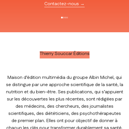
Contactez-nous →
Aller à l'élément 1
Aller à l'élément 2
Aller à l'élément 3
Aller à l'élément 4
Thierry Souccar Éditions
Maison d’édition multimédia du groupe Albin Michel, qui
se distingue par une approche scientifique de la santé, la
nutrition et du bien-être. Ses publications, qui s’appuient
sur les découvertes les plus récentes, sont rédigées par
des médecins, des chercheurs, des journalistes
scientifiques, des diététiciens, des psychothérapeutes
de premier plan. Elles ont pour objectif de donner à
chacun les clés pour transformer durablement sa santé.