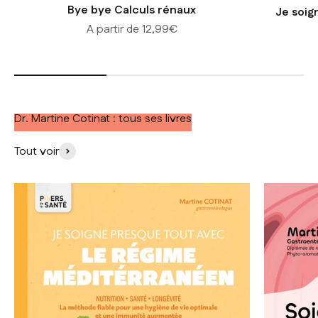
Bye bye Calculs rénaux
Je soig
Prix de vente
A partir de 12,99€
Dr. Martine Cotinat : tous ses livres
Tout voir