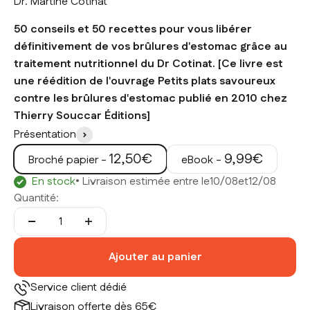
Dr. Martine Cotinat
50 conseils et 50 recettes pour vous libérer
définitivement de vos brûlures d'estomac grâce au
traitement nutritionnel du Dr Cotinat. [Ce livre est
une réédition de l'ouvrage Petits plats savoureux
contre les brûlures d'estomac publié en 2010 chez
Thierry Souccar Éditions]
Présentation
Prix de vente
Prix de vente
12,50€
9,99€
Broché papier -
eBook -
En stock
• Livraison estimée entre le
10/08
et
12/08
Quantité:
Ajouter au panier
Service client dédié
Livraison offerte dès 65€