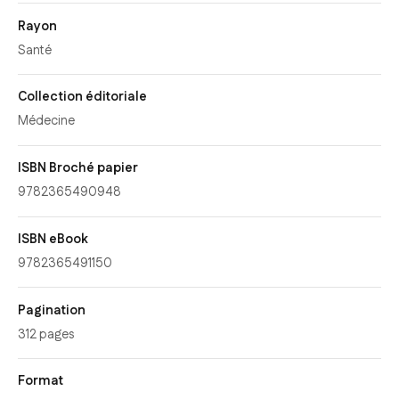
Rayon
Santé
Collection éditoriale
Médecine
ISBN Broché papier
9782365490948
ISBN eBook
9782365491150
Pagination
312 pages
Format