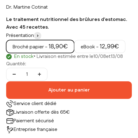
Dr. Martine Cotinat
Le traitement nutritionnel des brûlures d'estomac.
Avec 45 recettes.
Présentation
Prix de vente
Prix de vente
18,90€
12,99€
Broché papier -
eBook -
En stock
• Livraison estimée entre le
10/08
et
13/08
Quantité:
Ajouter au panier
Service client dédié
Livraison offerte dès 65€
Paiement sécurisé
Entreprise française