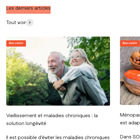
Les derniers articles
Tout voir
Bien vieillir
Bien vieillir
Ménopaus
Vieillissement et maladies chroniques : la
est adap
solution longévité
Dans SO
Il est possible d'éviter les maladies chroniques