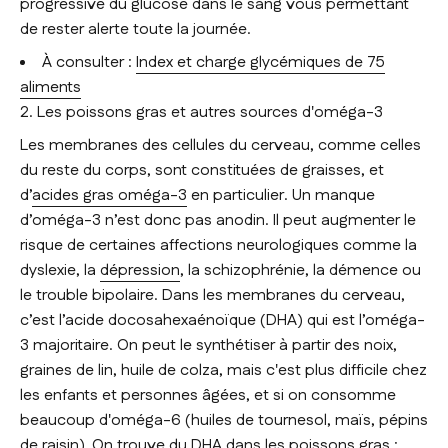
progressive du glucose dans le sang vous permettant
de rester alerte toute la journée.
À consulter :
Index et charge glycémiques de 75
aliments
2. Les poissons gras et autres sources d'oméga-3
Les membranes des cellules du cerveau, comme celles
du reste du corps, sont constituées de graisses, et
d’
acides gras oméga-3
en particulier. Un manque
d’oméga-3 n’est donc pas anodin. Il peut augmenter le
risque de certaines affections neurologiques comme la
dyslexie, la
dépression
, la schizophrénie, la démence ou
le trouble bipolaire. Dans les membranes du cerveau,
c’est l’acide docosahexaénoïque (DHA) qui est l’oméga-
3 majoritaire. On peut le synthétiser à partir des noix,
graines de lin, huile de colza, mais c'est plus difficile chez
les enfants et personnes âgées, et si on consomme
beaucoup d'oméga-6 (huiles de tournesol, maïs, pépins
de raisin). On trouve du DHA dans les
poissons
gras :