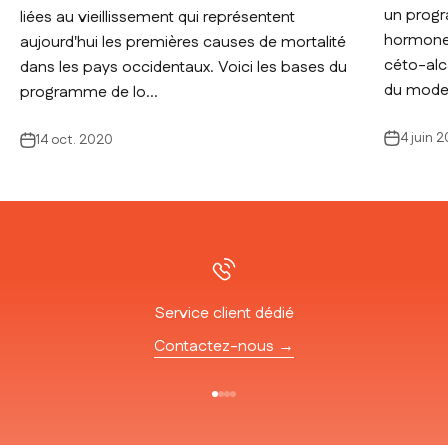
un progr
liées au vieillissement qui représentent
hormones
aujourd'hui les premières causes de mortalité
céto-alc
dans les pays occidentaux. Voici les bases du
du mode d
programme de lo...
4 juin 
14 oct. 2020
Service client dédié
Contactez-nous →
Aller à l'élément 1
Aller à l'élément 2
Aller à l'élément 3
Aller à l'élément 4