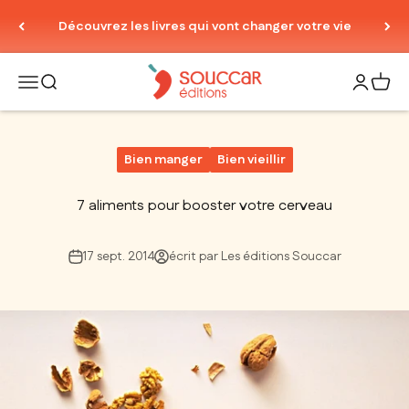
Passer au contenu
Découvrez les livres qui vont changer votre vie
Thierry Souccar Editions
Ouvrir la navigation
Ouvrir la recherche
Ouvrir le
Voir 
Bien manger
Bien vieillir
7 aliments pour booster votre cerveau
17 sept. 2014
écrit par Les éditions Souccar