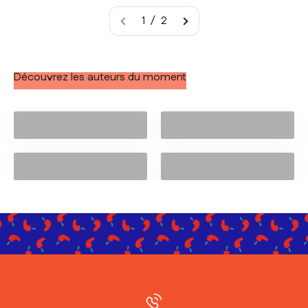
1 / 2
Découvrez les auteurs du moment
Emilie Rimbert
Dominique Fournet
Solarberg Séhel
Sylvie Alice Royer