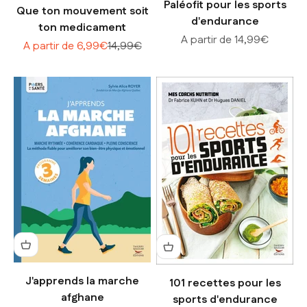
Paléofit pour les sports
Que ton mouvement soit
d'endurance
ton medicament
Prix de vente
A partir de 14,99€
Prix de vente
Prix normal
A partir de 6,99€
14,99€
J'apprends la marche
101 recettes pour les
afghane
sports d'endurance