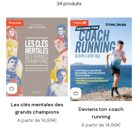
34 produits
Nouveau
+ Bonus🎁
Les clés mentales des
Deviens ton coach
grands champions
running
Prix de vente
A partir de 14,99€
Prix de vente
A partir de 14,99€