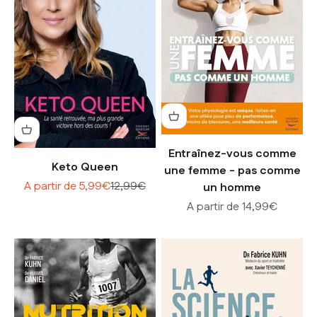
Entraînez-vous comme
Keto Queen
une femme - pas comme
Prix de vente
Prix normal
A partir de 5,99€
12,99€
un homme
Prix de vente
A partir de 14,99€