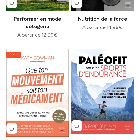
Performer en mode
Nutrition de la force
cétogène
Prix de vente
A partir de 14,99€
Prix de vente
A partir de 12,99€
Promo