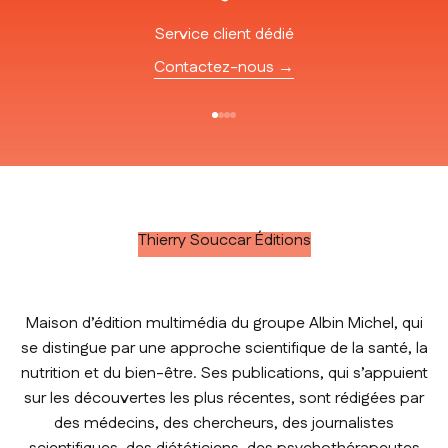
Service client dédié
Contactez-nous →
Aller à l'élément 1
Aller à l'élément 2
Aller à l'élément 3
Aller à l'élément 4
Thierry Souccar Éditions
Maison d’édition multimédia du groupe Albin Michel, qui
se distingue par une approche scientifique de la santé, la
nutrition et du bien-être. Ses publications, qui s’appuient
sur les découvertes les plus récentes, sont rédigées par
des médecins, des chercheurs, des journalistes