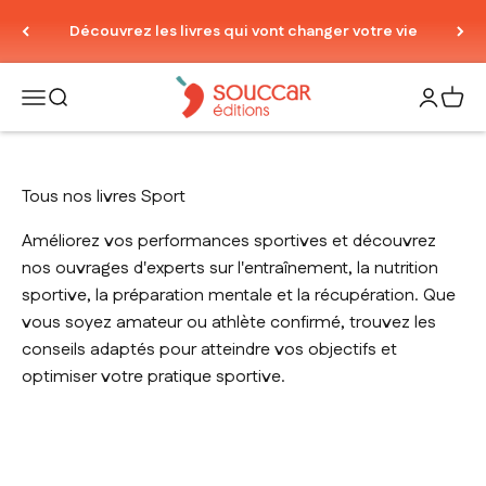
Passer au contenu
Découvrez les livres qui vont changer votre vie
Thierry Souccar Editions
Ouvrir la navigation
Ouvrir la recherche
Ouvrir le
Voir 
Tous nos livres Sport
Améliorez vos performances sportives et découvrez
nos ouvrages d'experts sur l'entraînement, la nutrition
sportive, la préparation mentale et la récupération. Que
vous soyez amateur ou athlète confirmé, trouvez les
conseils adaptés pour atteindre vos objectifs et
optimiser votre pratique sportive.