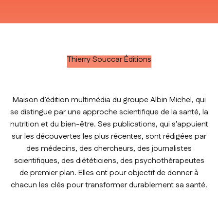
Aller à l'élément 1
Aller à l'élément 2
Aller à l'élément 3
Aller à l'élément 4
Thierry Souccar Éditions
Maison d’édition multimédia du groupe Albin Michel, qui
se distingue par une approche scientifique de la santé, la
nutrition et du bien-être. Ses publications, qui s’appuient
sur les découvertes les plus récentes, sont rédigées par
des médecins, des chercheurs, des journalistes
scientifiques, des diététiciens, des psychothérapeutes
de premier plan. Elles ont pour objectif de donner à
chacun les clés pour transformer durablement sa santé.