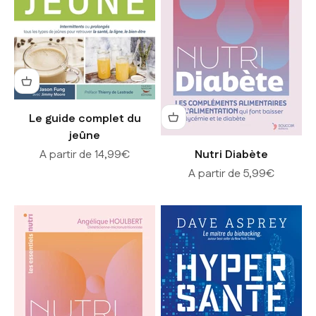
Le guide complet du
jeûne
Prix de vente
A partir de 14,99€
Nutri Diabète
Prix de vente
A partir de 5,99€