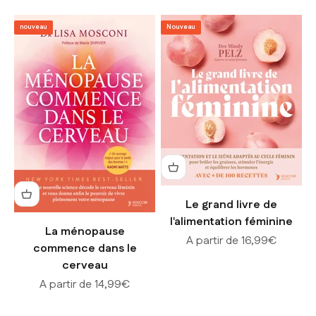
nouveau
Nouveau
Le grand livre de
l'alimentation féminine
La ménopause
Prix de vente
A partir de 16,99€
commence dans le
cerveau
Prix de vente
A partir de 14,99€