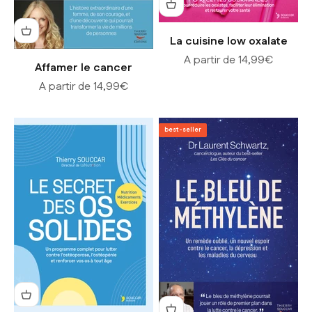
La cuisine low oxalate
Prix de vente
A partir de 14,99€
Affamer le cancer
Prix de vente
A partir de 14,99€
best-seller