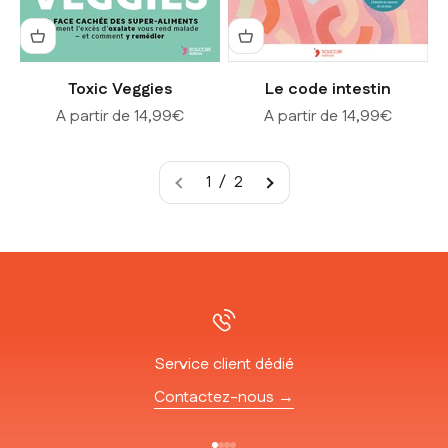
Toxic Veggies
Le code intestin
Prix de vente
Prix de vente
A partir de 14,99€
A partir de 14,99€
1 / 2
Service client dédié
Contactez-nous →