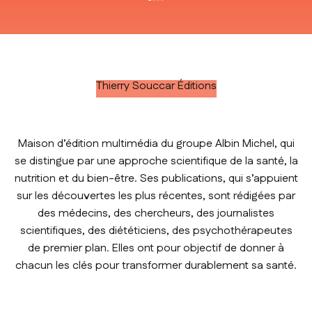
Aller à l'élément 1
Aller à l'élément 2
Aller à l'élément 3
Aller à l'élément 4
Thierry Souccar Éditions
Maison d’édition multimédia du groupe Albin Michel, qui
se distingue par une approche scientifique de la santé, la
nutrition et du bien-être. Ses publications, qui s’appuient
sur les découvertes les plus récentes, sont rédigées par
des médecins, des chercheurs, des journalistes
scientifiques, des diététiciens, des psychothérapeutes
de premier plan. Elles ont pour objectif de donner à
chacun les clés pour transformer durablement sa santé.