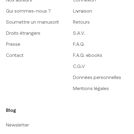
Nos auteurs
Connexion
Qui sommes-nous ?
Livraison
Soumettre un manuscrit
Retours
Droits étrangers
S.A.V.
Presse
F.A.Q.
Contact
F.A.Q. ebooks
C.G.V
Données personnelles
Mentions légales
Blog
Newsletter