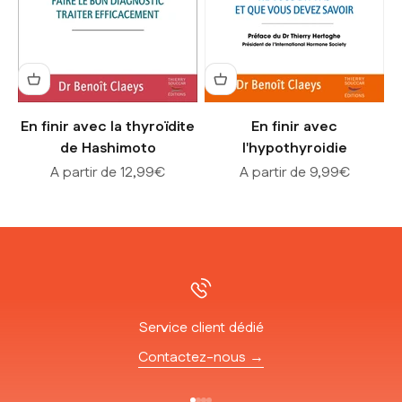
En finir avec la thyroïdite
En finir avec
de Hashimoto
l'hypothyroidie
Prix de vente
Prix de vente
A partir de 12,99€
A partir de 9,99€
Service client dédié
Contactez-nous →