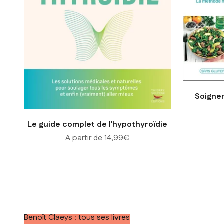
Soigner
Le guide complet de l'hypothyroïdie
Prix de vente
A partir de 14,99€
Benoît Claeys : tous ses livres