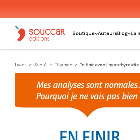
Passer au contenu
Thierry Souccar Editions
Boutique
Auteurs
Blog
La 
Livres
>
Santé
>
Thyroïde
>
En finir avec l'hypothyroidie