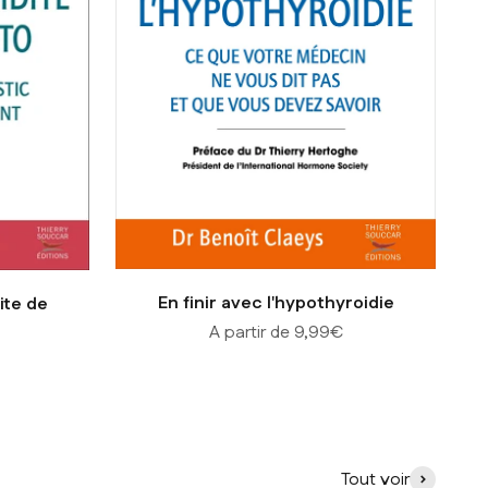
En finir avec l'hypothyroidie
dite de
Prix de vente
A partir de 9,99€
Tout voir