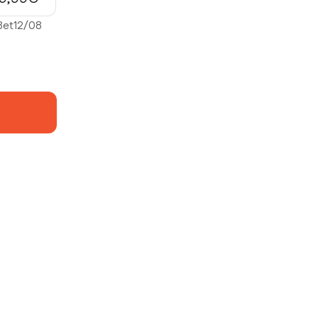
8
et
12/08