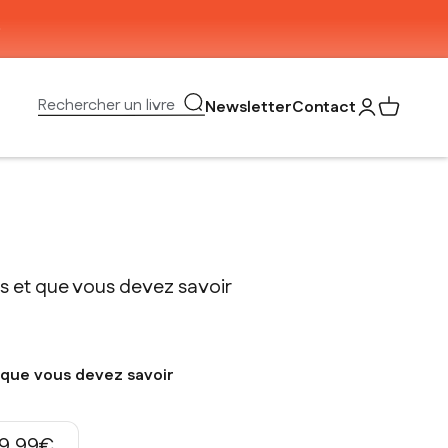
Ouvrir la recherche
Rechercher un livre
Newsletter
Contact
Ouvrir le com
Voir mon 
s et que vous devez savoir
 que vous devez savoir
Prix de vente
9,99€