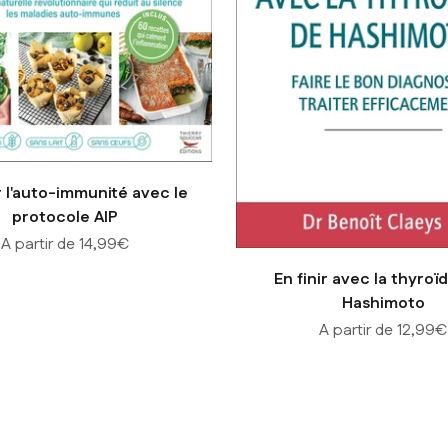
 l'auto-immunité avec le
protocole AIP
Prix de vente
A partir de 14,99€
En finir avec la thyroï
Hashimoto
Prix de vente
A partir de 12,99€