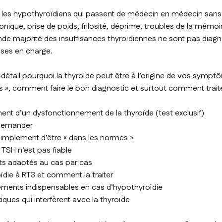
us les hypothyroïdiens qui passent de médecin en médecin sans 
ronique, prise de poids, frilosité, déprime, troubles de la mémoir
nde majorité des insuffisances thyroïdiennes ne sont pas diagn
rises en charge.
 détail pourquoi la thyroïde peut être à l’origine de vos sym
s », comment faire le bon diagnostic et surtout comment trait
nt d’un dysfonctionnement de la thyroïde (test exclusif)
 demander
s simplement d’être « dans les normes »
 TSH n’est pas fiable
nts adaptés au cas par cas
ïdie à RT3 et comment la traiter
léments indispensables en cas d’hypothyroïdie
ques qui interfèrent avec la thyroïde