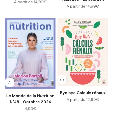
Prix de vente
A partir de 14,99€
Prix de vente
A partir de 14,99€
Bye bye Calculs rénaux
Le Monde de la Nutrition
Prix de vente
A partir de 12,99€
N°48 - Octobre 2024
Prix de vente
4,90€