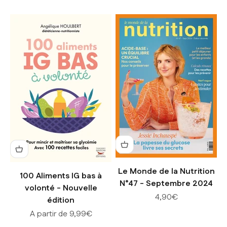
Le Monde de la Nutrition
100 Aliments IG bas à
N°47 - Septembre 2024
volonté - Nouvelle
Prix de vente
4,90€
édition
Prix de vente
A partir de 9,99€