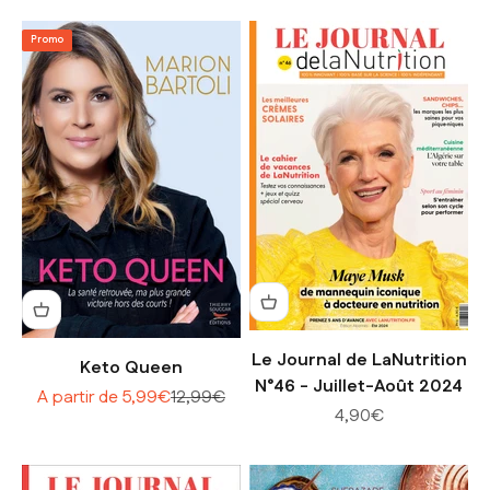
Promo
Le Journal de LaNutrition
Keto Queen
N°46 - Juillet-Août 2024
Prix de vente
Prix normal
A partir de 5,99€
12,99€
Prix de vente
4,90€