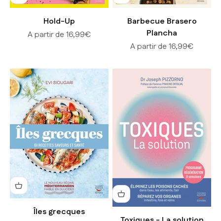
Hold-Up
Barbecue Brasero
Plancha
Prix de vente
A partir de 16,99€
Prix de vente
A partir de 16,99€
Îles grecques
Toxiques - La solution