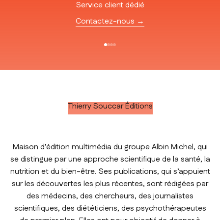
Service client dédié
Contactez-nous →
Aller à l'élément 1
Aller à l'élément 2
Aller à l'élément 3
Aller à l'élément 4
Thierry Souccar Éditions
Maison d’édition multimédia du groupe Albin Michel, qui
se distingue par une approche scientifique de la santé, la
nutrition et du bien-être. Ses publications, qui s’appuient
sur les découvertes les plus récentes, sont rédigées par
des médecins, des chercheurs, des journalistes
scientifiques, des diététiciens, des psychothérapeutes