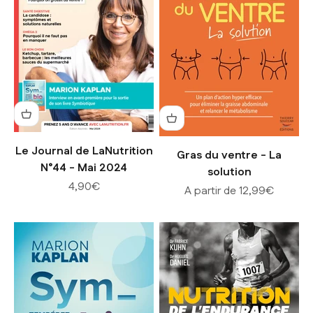
Le Journal de LaNutrition
Gras du ventre - La
N°44 - Mai 2024
solution
Prix de vente
4,90€
Prix de vente
A partir de 12,99€