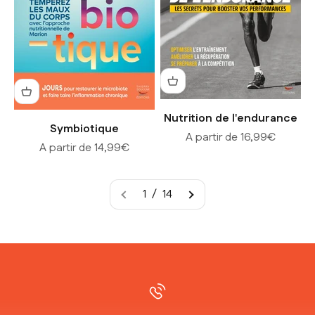
Nutrition de l'endurance
Symbiotique
Prix de vente
A partir de 16,99€
Prix de vente
A partir de 14,99€
1 / 14