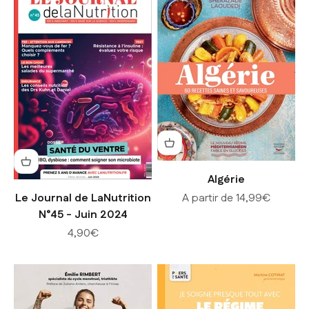
Algérie
Prix de vente
Le Journal de LaNutrition
A partir de 14,99€
N°45 - Juin 2024
Prix de vente
4,90€