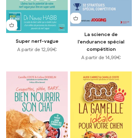
La science de
Super nerf-vague
l'endurance spécial
Prix de vente
compétition
A partir de 12,99€
Prix de vente
A partir de 14,99€