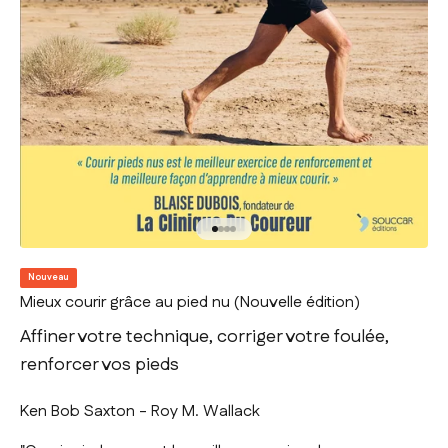
Aller à l'élément 1
Aller à l'élément 2
Aller à l'élément 3
Aller à l'élément 4
Nouveau
Mieux courir grâce au pied nu (Nouvelle édition)
Affiner votre technique, corriger votre foulée,
renforcer vos pieds
Ken Bob Saxton
-
Roy M. Wallack