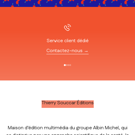
Service client dédié
Contactez-nous →
Aller à l'élément 1
Aller à l'élément 2
Aller à l'élément 3
Aller à l'élément 4
Thierry Souccar Éditions
Maison d’édition multimédia du groupe Albin Michel, qui