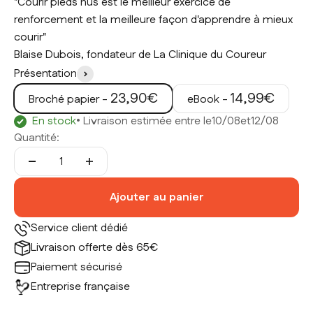
"Courir pieds nus est le meilleur exercice de
renforcement et la meilleure façon d'apprendre à mieux
courir"
Blaise Dubois, fondateur de
La Clinique du Coureur
Présentation
Prix de vente
Prix de vente
23,90€
14,99€
Broché papier -
eBook -
En stock
• Livraison estimée entre le
10/08
et
12/08
Quantité:
Ajouter au panier
Service client dédié
Livraison offerte dès 65€
Paiement sécurisé
Entreprise française