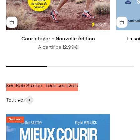
Courir léger - Nouvelle édition
La sc
Prix de vente
A partir de 12,99€
Ken Bob Saxton : tous ses livres
Tout voir
Nouveau