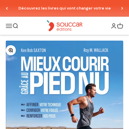
Passer au contenu
Découvrez les livres qui vont changer votre vie
Thierry Souccar Editions
Ouvrir la navigation
Ouvrir la recherche
Ouvrir le
Voir 
Zoomer sur l'image