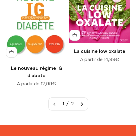
La cuisine low oxalate
Prix de vente
A partir de 14,99€
Le nouveau régime IG
diabète
Prix de vente
A partir de 12,99€
1 / 2