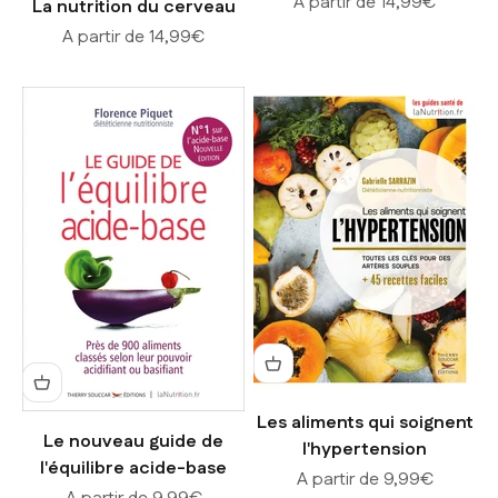
Prix de vente
A partir de 14,99€
La nutrition du cerveau
Prix de vente
A partir de 14,99€
Les aliments qui soignent
Le nouveau guide de
l'hypertension
l'équilibre acide-base
Prix de vente
A partir de 9,99€
Prix de vente