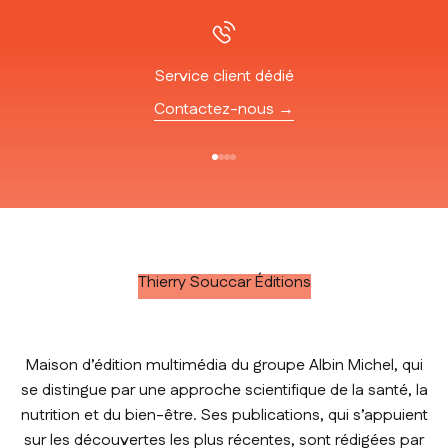
Service client dédié
Contactez-nous →
Aller à l'élément 1
Aller à l'élément 2
Aller à l'élément 3
Aller à l'élément 4
Thierry Souccar Éditions
Maison d’édition multimédia du groupe Albin Michel, qui
se distingue par une approche scientifique de la santé, la
nutrition et du bien-être. Ses publications, qui s’appuient
sur les découvertes les plus récentes, sont rédigées par