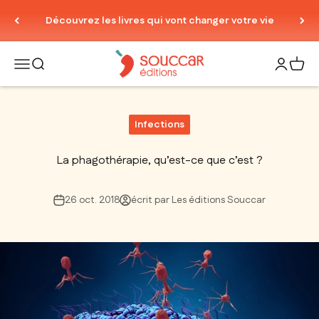
Passer au contenu
Découvrez les livres qui vont changer votre vie
Thierry Souccar Editions
Ouvrir la navigation
Ouvrir la recherche
Ouvrir le
Voir 
Infections
La phagothérapie, qu’est-ce que c’est ?
26 oct. 2018
écrit par Les éditions Souccar