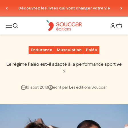
Passer au contenu
Découvrez les livres qui vont changer votre vie
Thierry Souccar Editions
Ouvrir la navigation
Ouvrir la recherche
Ouvrir le
Voir 
Endurance
Musculation
Paléo
Le régime Paléo est-il adapté à la performance sportive
?
19 août 2013
écrit par Les éditions Souccar