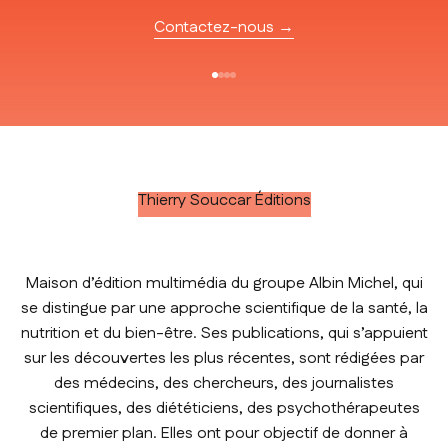
Contactez-nous →
Aller à l'élément 1
Aller à l'élément 2
Aller à l'élément 3
Aller à l'élément 4
Thierry Souccar Éditions
Maison d’édition multimédia du groupe Albin Michel, qui
se distingue par une approche scientifique de la santé, la
nutrition et du bien-être. Ses publications, qui s’appuient
sur les découvertes les plus récentes, sont rédigées par
des médecins, des chercheurs, des journalistes
scientifiques, des diététiciens, des psychothérapeutes
de premier plan. Elles ont pour objectif de donner à