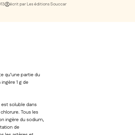
013
écrit par Les éditions Souccar
e qu’une partie du
 ingère 1 g de
 est soluble dans
chlorure. Tous les
on ingère du sodium,
ntation de
 les artères et