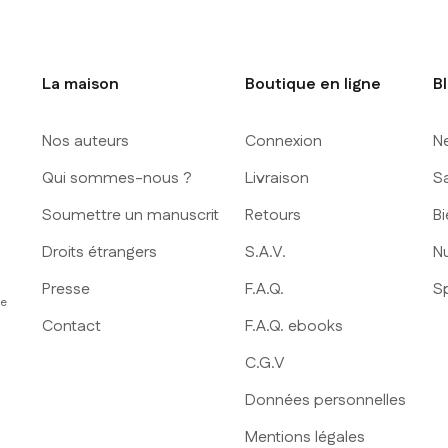
La maison
Boutique en ligne
B
Nos auteurs
Connexion
N
Qui sommes-nous ?
Livraison
S
Soumettre un manuscrit
Retours
Bi
Droits étrangers
S.A.V.
Nu
Presse
F.A.Q.
S
ue
Contact
F.A.Q. ebooks
C.G.V
Données personnelles
Mentions légales