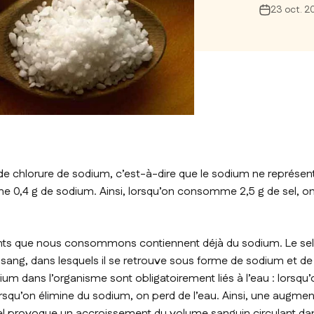
23 oct. 2
e chlorure de sodium, c’est-à-dire que le sodium ne représent
erme 0,4 g de sodium. Ainsi, lorsqu’on consomme 2,5 g de sel, on
ents que nous consommons contiennent déjà du sodium. Le sel
 sang, dans lesquels il se retrouve sous forme de sodium et de 
 dans l’organisme sont obligatoirement liés à l’eau : lorsqu’
lorsqu’on élimine du sodium, on perd de l’eau. Ainsi, une augme
 provoque un accroissement du volume sanguin circulant dans