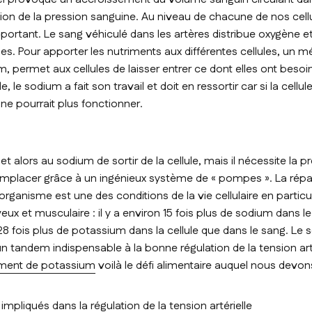
n de la pression sanguine. Au niveau de chacune de nos cellu
portant. Le sang véhiculé dans les artères distribue oxygène e
es. Pour apporter les nutriments aux différentes cellules, un m
m, permet aux cellules de laisser entrer ce dont elles ont besoi
e, le sodium a fait son travail et doit en ressortir car si la cellul
 ne pourrait plus fonctionner.
m
alors au sodium de sortir de la cellule, mais il nécessite la 
emplacer grâce à un ingénieux système de « pompes ». La répar
rganisme est une des conditions de la vie cellulaire en particul
x et musculaire : il y a environ 15 fois plus de sodium dans l
n 28 fois plus de potassium dans la cellule que dans le sang. Le 
 tandem indispensable à la bonne régulation de la tension arté
ment de potassium
voilà le défi alimentaire auquel nous devons
mpliqués dans la régulation de la tension artérielle