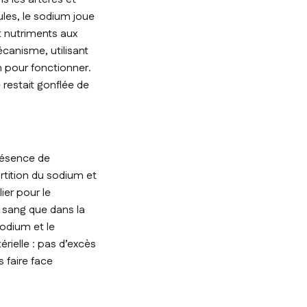
les, le sodium joue
t nutriments aux
écanisme, utilisant
n pour fonctionner.
e restait gonflée de
présence de
tition du sodium et
ier pour le
e sang que dans la
sodium et le
rielle : pas d’excès
 faire face