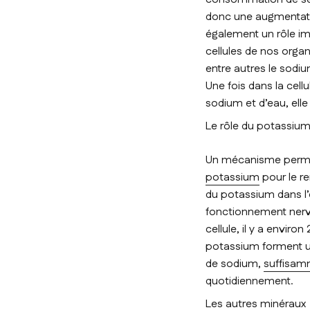
donc une augmentatio
également un rôle im
cellules de nos organ
entre autres le sodiu
Une fois dans la cellul
sodium et d’eau, elle
Le rôle du potassiu
Un mécanisme permet 
potassium
pour le r
du potassium dans l’o
fonctionnement nerveu
cellule, il y a enviro
potassium forment un
de sodium,
suffisam
quotidiennement.
Les autres minéraux i