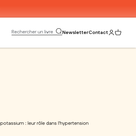
Ouvrir la recherche
Rechercher un livre
Newsletter
Contact
Ouvrir le com
Voir mon 
potassium : leur rôle dans l'hypertension