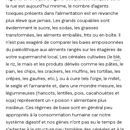
la rue est aujourd’hui minime, le nombre d’agents
toxiques présents dans l’alimentation est en revanche
plus élevé que jamais. Les grands coupables sont
évidemment le sucre, les sodas, les graisses
transformées, les aliments emballés, frits ou en boîte. Il
n’est pas exagéré de comparer les baies empoisonnées
du paléolithique aux aliments rangés sur les étagères de
votre supermarché local. Les céréales cultivées (le
blé
,
le riz, le maïs et les produits dérivés comme les pâtes, le
pain, les chips, les crackers, les muffins, les tortillas, les
crêpes, les gaufres, etc.), ou à cuire tels l’orge, le millet,
le seigle et l’amarante et, dans une moindre mesure, les
légumineuses (haricots, lentilles, pois, cacahouètes et
soja) représentent un « poison » alimentaire plus
insidieux. Ces régimes de base sont en général peu
appropriés à la consommation humaine car notre
système digestif et nos gènes n’ont pas eu le temps de
s’adapter à la structure peu familière des céréales et à la