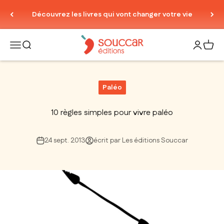
Passer au contenu
Découvrez les livres qui vont changer votre vie
Thierry Souccar Editions
Ouvrir la navigation
Ouvrir la recherche
Ouvrir le
Voir 
Paléo
10 règles simples pour vivre paléo
24 sept. 2013
écrit par Les éditions Souccar