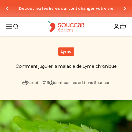
Passer au contenu
Découvrez les livres qui vont changer votre vie
Thierry Souccar Editions
Ouvrir la navigation
Ouvrir la recherche
Ouvrir le
Voir 
Lyme
Comment juguler la maladie de Lyme chronique
8 sept. 2016
écrit par Les éditions Souccar