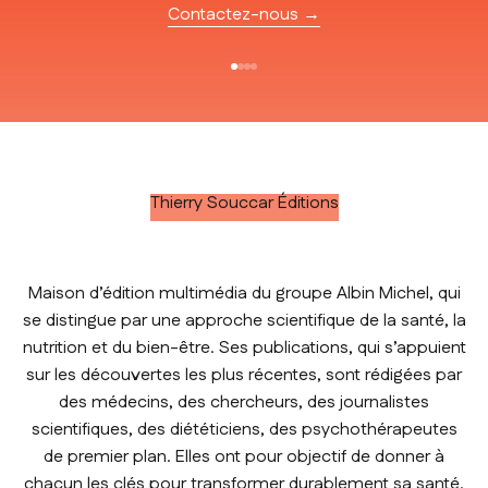
Contactez-nous →
Aller à l'élément 1
Aller à l'élément 2
Aller à l'élément 3
Aller à l'élément 4
Thierry Souccar Éditions
Maison d’édition multimédia du groupe Albin Michel, qui
se distingue par une approche scientifique de la santé, la
nutrition et du bien-être. Ses publications, qui s’appuient
sur les découvertes les plus récentes, sont rédigées par
des médecins, des chercheurs, des journalistes
scientifiques, des diététiciens, des psychothérapeutes
de premier plan. Elles ont pour objectif de donner à
chacun les clés pour transformer durablement sa santé.