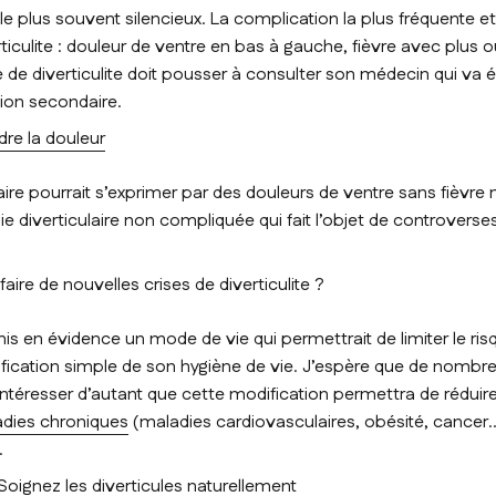
 le plus souvent silencieux. La complication la plus fréquente et
ticulite : douleur de ventre en bas à gauche, fièvre avec plus
se de diverticulite doit pousser à consulter son médecin qui va 
ion secondaire.
re la douleur
ire pourrait s’exprimer par des douleurs de ventre sans fièvre ni 
e diverticulaire non compliquée qui fait l’objet de controvers
faire de nouvelles crises de diverticulite ?
s en évidence un mode de vie qui permettrait de limiter le risq
ication simple de son hygiène de vie. J’espère que de nombr
 intéresser d’autant que cette modification permettra de réduir
dies chroniques
(maladies cardiovasculaires, obésité, cancer
.
Soignez les diverticules naturellement