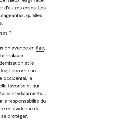
 de mieux réagir face
r d’autres crises. Les
urageantes, qu’elles
s.
uses ?
lus on avance en
âge
,
tte maladie
dernisation et le
u doigt comme un
e occidental, la
lle favorise et qui
ertains médicaments…
ur la responsabilité du
tre en évidence de
 se protéger.