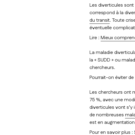
Les diverticules sont
correspond à la diver
du transit
. Toute cri
éventuelle complicat
Lire :
Mieux comprend
La maladie diverticula
la « SUDD » ou maladi
chercheurs.
Pourrait-on éviter de 
Les chercheurs ont mi
75 %, avec une modif
diverticules vont s’y
de nombreuses
mala
est en augmentation
Pour en savoir plus :