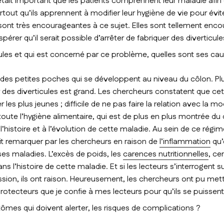
était important que les patients comprennent leur maladie afin
tout qu’ils apprennent à modifier leur hygiène de vie pour évite
sont très encourageantes à ce sujet. Elles sont tellement enco
pérer qu’il serait possible d’arrêter de fabriquer des diverticule
cules et qui est concerné par ce problème, quelles sont ses ca
t des petites poches qui se développent au niveau du côlon. P
r des diverticules est grand. Les chercheurs constatent que ce
es plus jeunes ; difficile de ne pas faire la relation avec la mo
te l’hygiène alimentaire, qui est de plus en plus montrée d
l’histoire et à l’évolution de cette maladie. Au sein de ce régim
ait remarquer par les chercheurs en raison de
l’inflammation
qu’e
uses maladies. L’excès de poids, les
carences nutritionnelles
, c
ns l’histoire de cette maladie. Et si les lecteurs s’interrogent s
ssion, ils ont raison. Heureusement, les chercheurs ont pu met
otecteurs que je confie à mes lecteurs pour qu’ils se puissent
ômes qui doivent alerter, les risques de complications ?