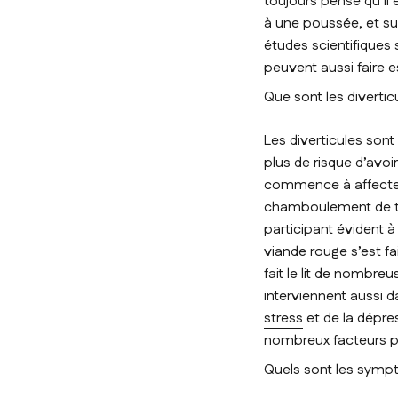
toujours pensé qu’il 
à une poussée, et sur
études scientifiques 
peuvent aussi faire es
Que sont les diverti
Les diverticules son
plus de risque d’avoi
commence à affecter l
chamboulement de tou
participant évident à 
viande rouge s’est f
fait le lit de nombre
interviennent aussi da
stress
et de la dépre
nombreux facteurs pr
Quels sont les sympt