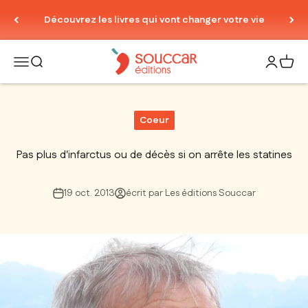
Passer au contenu
Découvrez les livres qui vont changer votre vie
Thierry Souccar Editions
Ouvrir la navigation
Ouvrir la recherche
Ouvrir le
Voir 
Coeur
Pas plus d'infarctus ou de décès si on arrête les statines
19 oct. 2013
écrit par Les éditions Souccar