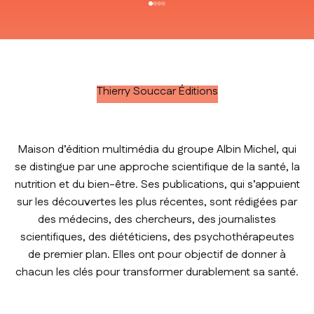
Aller à l'élément 1
Aller à l'élément 2
Aller à l'élément 3
Aller à l'élément 4
Thierry Souccar Éditions
Maison d’édition multimédia du groupe Albin Michel, qui
se distingue par une approche scientifique de la santé, la
nutrition et du bien-être. Ses publications, qui s’appuient
sur les découvertes les plus récentes, sont rédigées par
des médecins, des chercheurs, des journalistes
scientifiques, des diététiciens, des psychothérapeutes
de premier plan. Elles ont pour objectif de donner à
chacun les clés pour transformer durablement sa santé.