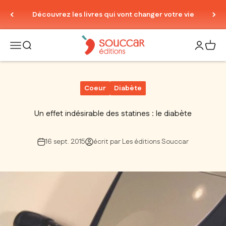
Passer au contenu
Découvrez les livres qui vont changer votre vie
Thierry Souccar Editions
Ouvrir la navigation
Ouvrir la recherche
Ouvrir le
Voir 
Coeur
Diabète
Un effet indésirable des statines : le diabète
16 sept. 2015
écrit par Les éditions Souccar