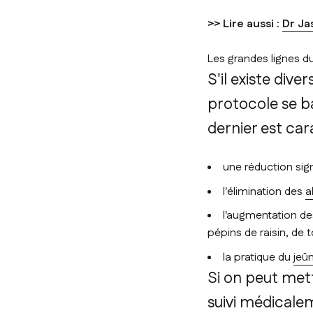
>> Lire aussi :
Dr Ja
Les grandes lignes d
S'il existe div
protocole se b
dernier est car
une réduction sig
l'élimination des
a
l'augmentation de
pépins de raisin, de t
la pratique du
jeûn
Si on peut met
suivi médicale