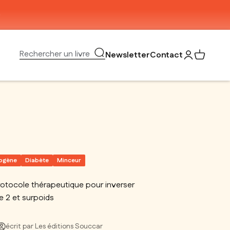
Ouvrir la recherche
Rechercher un livre
Newsletter
Contact
Ouvrir le com
Voir mon 
togène
Diabète
Minceur
rotocole thérapeutique pour inverser
e 2 et surpoids
écrit par Les éditions Souccar