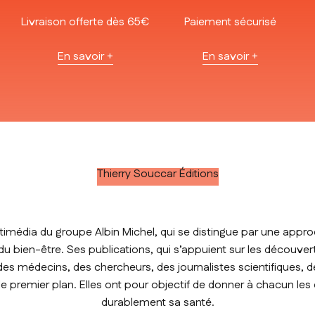
Livraison offerte dès 65€
Paiement sécurisé
En savoir +
En savoir +
Thierry Souccar Éditions
timédia du groupe Albin Michel, qui se distingue par une approc
t du bien-être. Ses publications, qui s’appuient sur les découver
des médecins, des chercheurs, des journalistes scientifiques, de
premier plan. Elles ont pour objectif de donner à chacun les
durablement sa santé.