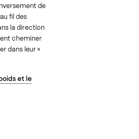
renversement de
u fil des
s la direction
mment cheminer
er dans leur «
poids et le