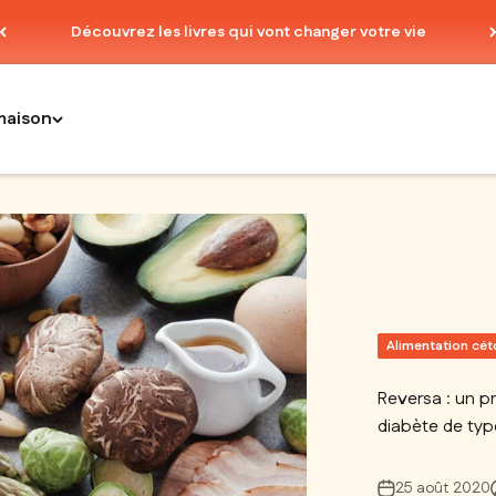
Découvrez les livres qui vont changer votre vie
maison
Alimentation cé
Reversa : un p
diabète de typ
25 août 2020