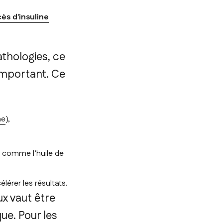
cès d'insuline
athologies, ce
important. Ce
ne
),
, comme l’huile de
lérer les résultats.
x vaut être
ue. Pour les