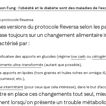
son Fung : l'obésité et le diabète sont des maladies de l'ex
u protocole Reversa
erses versions du protocole Reversa selon les p
ase toujours sur un changement alimentaire 
actérisé par :
nificative des apports en glucides (régime
low carb
ou
cétogè
liments ultra-transformé
s (autant que possible),
s apports en lipides (hors graines et huiles riches en oméga-6
ournesol, etc.),
e intermittent
(pour ceux que cela intéresse), dans le but d’accé
tre en place ces changements tout seul, mieu
ment lorsqu'on présente un trouble métaboliq