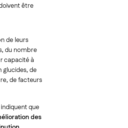
doivent être
on de leurs
és, du nombre
ur capacité à
 glucides, de
ure, de facteurs
 indiquent que
mélioration des
inution