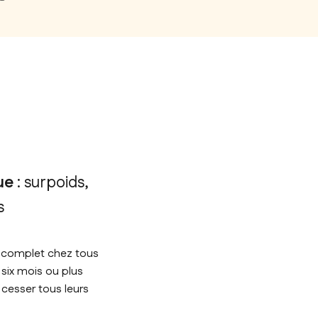
que
: surpoids,
s
t complet chez tous
 six mois ou plus
cesser tous leurs