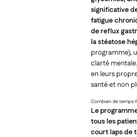
significative 
fatigue chroni
de reflux gast
la stéatose hé
programme), un
clarté mentale
en leurs propr
santé et non pl
Combien de temps fau
Le programme 
tous les patien
court laps de