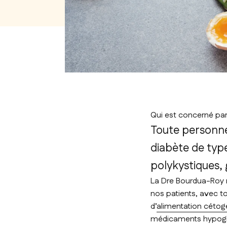
Qui est concerné par
Toute personne
diabète de typ
polykystiques, 
La Dre Bourdua-Roy 
nos patients, avec to
d’
alimentation céto
médicaments hypogl