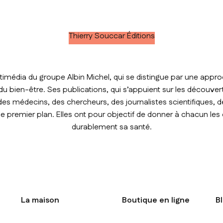
Thierry Souccar Éditions
timédia du groupe Albin Michel, qui se distingue par une approc
t du bien-être. Ses publications, qui s’appuient sur les découver
des médecins, des chercheurs, des journalistes scientifiques, de
premier plan. Elles ont pour objectif de donner à chacun les
durablement sa santé.
La maison
Boutique en ligne
B