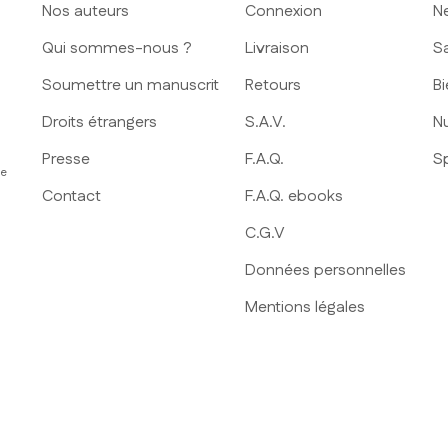
Nos auteurs
Connexion
N
Qui sommes-nous ?
Livraison
S
Soumettre un manuscrit
Retours
Bi
Droits étrangers
S.A.V.
Nu
Presse
F.A.Q.
S
ue
Contact
F.A.Q. ebooks
C.G.V
Données personnelles
Mentions légales