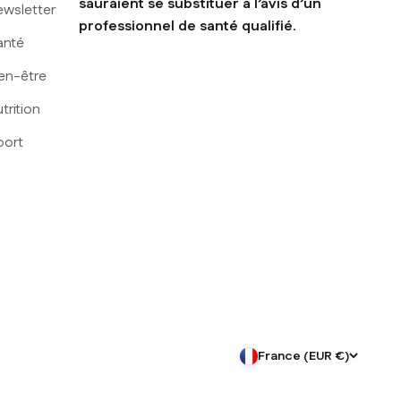
sauraient se substituer à l’avis d’un
ewsletter
professionnel de santé qualifié.
anté
en-être
trition
port
France (EUR €)