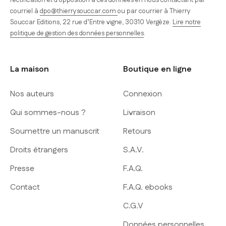
courriel à
dpo@thierrysouccar.com
ou par courrier à Thierry
Souccar Editions, 22 rue d’Entre vigne, 30310 Vergèze.
Lire notre
politique de gestion des données personnelles
.
La maison
Boutique en ligne
Nos auteurs
Connexion
Qui sommes-nous ?
Livraison
Soumettre un manuscrit
Retours
Droits étrangers
S.A.V.
Presse
F.A.Q.
Contact
F.A.Q. ebooks
C.G.V
Données personnelles