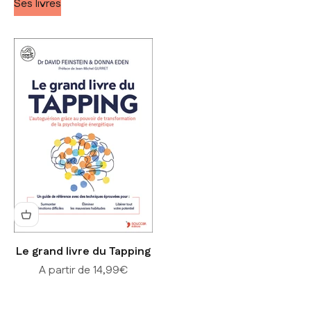
Ses livres
Le grand livre du Tapping
Prix de vente
A partir de 14,99€