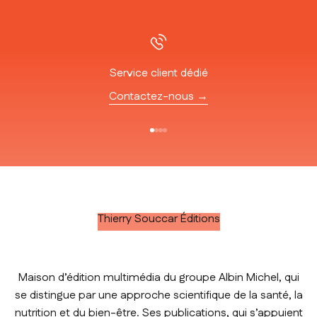
Service client dédié
Contactez-nous →
Aller à l'élément 1
Aller à l'élément 2
Aller à l'élément 3
Aller à l'élément 4
Thierry Souccar Éditions
Maison d’édition multimédia du groupe Albin Michel, qui
se distingue par une approche scientifique de la santé, la
nutrition et du bien-être. Ses publications, qui s’appuient