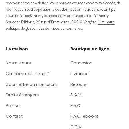
recevoir notre newsletter. Vous pouvez exercer vos droits d'accès, de
rectification et d'opposition à ces données en nous contactant par
courriel à
dpo@thierrysouccar.com
ou par courrier à Thierry
Souccar Editions, 22 rue d’Entre vigne, 30310 Vergèze.
Lire notre
politique de gestion des données personnelles
.
La maison
Boutique en ligne
Nos auteurs
Connexion
Qui sommes-nous ?
Livraison
Soumettre un manuscrit
Retours
Droits étrangers
S.A.V.
Presse
F.A.Q.
Contact
F.A.Q. ebooks
C.G.V