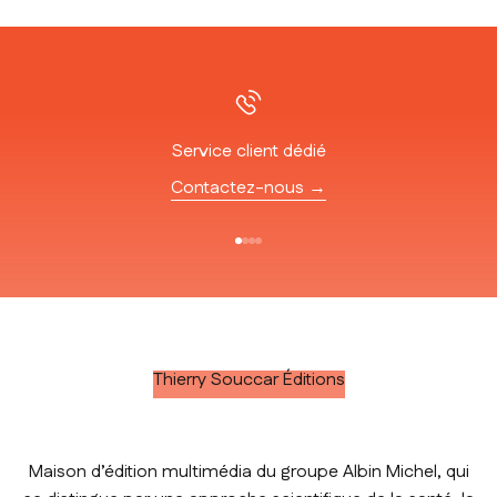
Service client dédié
Contactez-nous →
Aller à l'élément 1
Aller à l'élément 2
Aller à l'élément 3
Aller à l'élément 4
Thierry Souccar Éditions
Maison d’édition multimédia du groupe Albin Michel, qui