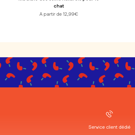
chat
Prix de vente
A partir de 12,99€
Service client dédié