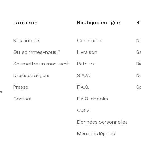
La maison
Boutique en ligne
B
Nos auteurs
Connexion
N
Qui sommes-nous ?
Livraison
S
Soumettre un manuscrit
Retours
Bi
Droits étrangers
S.A.V.
Nu
Presse
F.A.Q.
S
ue
Contact
F.A.Q. ebooks
C.G.V
Données personnelles
Mentions légales