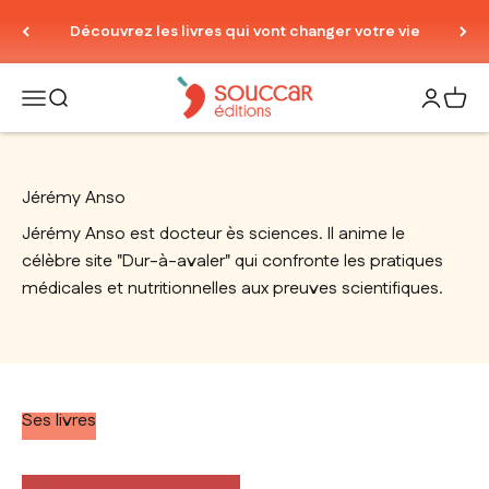
Passer au contenu
Découvrez les livres qui vont changer votre vie
Thierry Souccar Editions
Ouvrir la navigation
Ouvrir la recherche
Ouvrir le
Voir 
Jérémy Anso
Jérémy Anso est docteur ès sciences. Il anime le
célèbre site "Dur-à-avaler" qui confronte les pratiques
médicales et nutritionnelles aux preuves scientifiques.
Ses livres