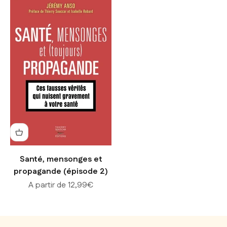
Santé, mensonges et
propagande (épisode 2)
Prix de vente
A partir de 12,99€