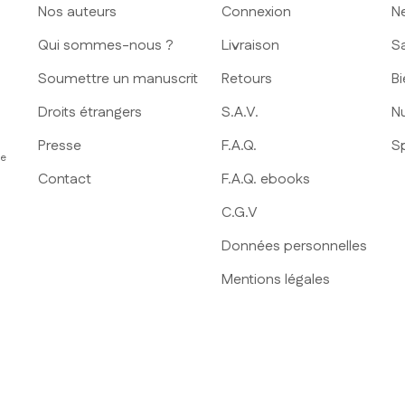
Nos auteurs
Connexion
N
Qui sommes-nous ?
Livraison
S
Soumettre un manuscrit
Retours
Bi
Droits étrangers
S.A.V.
Nu
Presse
F.A.Q.
S
ue
Contact
F.A.Q. ebooks
C.G.V
Données personnelles
Mentions légales