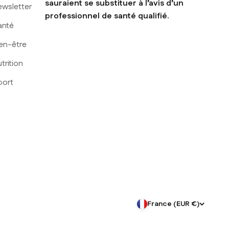
sauraient se substituer à l’avis d’un
ewsletter
professionnel de santé qualifié.
anté
en-être
trition
port
France (EUR €)