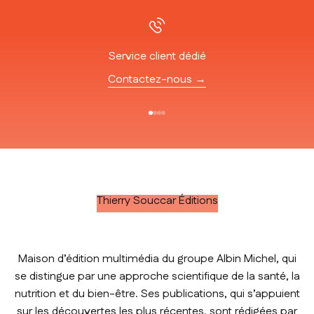
Service client dédié
Contactez-nous →
Aller à l'élément 1
Aller à l'élément 2
Aller à l'élément 3
Aller à l'élément 4
Thierry Souccar Éditions
Maison d’édition multimédia du groupe Albin Michel, qui
se distingue par une approche scientifique de la santé, la
nutrition et du bien-être. Ses publications, qui s’appuient
sur les découvertes les plus récentes, sont rédigées par