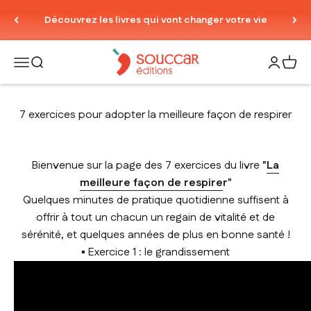
Passer au contenu
Découvrez les livres qui vont changer votre vie
Thierry Souccar Editions
Ouvrir la navigation
Ouvrir la recherche
Ouvrir le
Voir 
7 exercices pour adopter la meilleure façon de respirer
Bienvenue sur la page des 7 exercices du livre
"
La
meilleure façon de respire
r"
Quelques minutes de pratique quotidienne suffisent à
offrir à tout un chacun un regain de vitalité et de
sérénité, et quelques années de plus en bonne santé !
▪ Exercice 1 : le grandissement