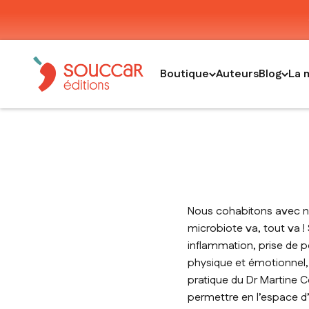
Passer au contenu
Thierry Souccar Editions
Boutique
Auteurs
Blog
La 
Nous cohabitons avec not
microbiote va, tout va ! 
inflammation, prise de p
physique et émotionnel, 
pratique du Dr Martine C
permettre en l’espace d’u