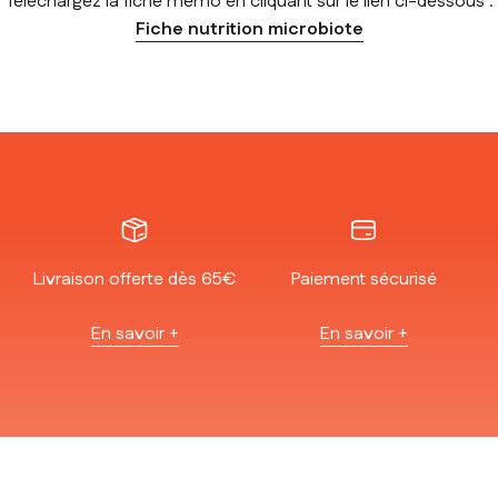
Téléchargez la fiche mémo en cliquant sur le lien ci-dessous :
Fiche nutrition microbiote
Livraison offerte dès 65€
Paiement sécurisé
En savoir +
En savoir +