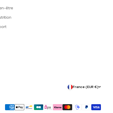
en-être
trition
port
France (EUR €)