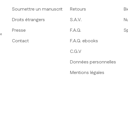
Soumettre un manuscrit
Retours
Bi
Droits étrangers
S.A.V.
Nu
Presse
F.A.Q.
S
ue
Contact
F.A.Q. ebooks
C.G.V
Données personnelles
Mentions légales