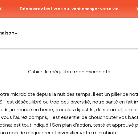
Découvrez les livres qui vont changer votre vie
maison
Cahier Je rééquilibre mon microbiote
re microbiote depuis la nuit des temps. Il est un pilier de not
S’il est déséquilibré ou trop peu diversifié, notre santé en fait 
oids, immunité en berne, troubles digestifs, du sommeil, anxié
vous l’aurez compris, il est essentiel de chouchouter vos bacté
otinat est tout indiqué ! Son plan d’action, testé et approuvé 
n mois de rééquilibrer et diversifier votre microbiote.