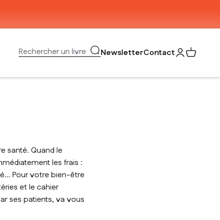
Ouvrir la recherche
Rechercher un livre
Newsletter
Contact
Ouvrir le com
Voir mon 
re santé. Quand le
immédiatement les frais :
té… Pour votre bien-être
ries et le cahier
par ses patients, va vous