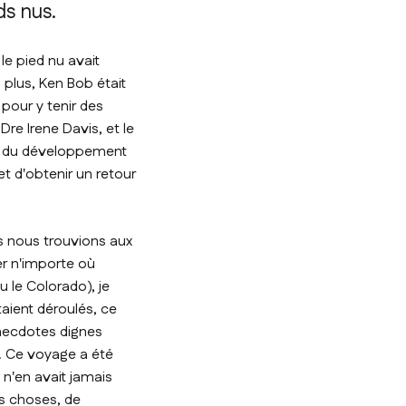
ds nus.
le pied nu avait
plus, Ken Bob était
pour y tenir des
re Irene Davis, et le
el du développement
t d'obtenir un retour
s nous trouvions aux
ver n'importe où
u le Colorado), je
taient déroulés, ce
anecdotes dignes
e. Ce voyage a été
 n'en avait jamais
es choses, de