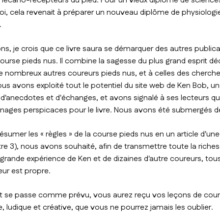
cano-récepteurs du pied. Pour un vieux diplômé de scienc
, cela revenait à préparer un nouveau diplôme de physiologie,
.
ns, je crois que ce livre saura se démarquer des autres publica
ourse pieds nus. Il combine la sagesse du plus grand esprit d
e nombreux autres coureurs pieds nus, et à celles des chercheu
Nous avons exploité tout le potentiel du site web de Ken Bob, 
 d'anecdotes et d'échanges, et avons signalé à ses lecteurs qu
nages perspicaces pour le livre. Nous avons été submergés d
résumer les « règles » de la course pieds nus en un article d'u
itre 3), nous avons souhaité, afin de transmettre toute la riches
grande expérience de Ken et de dizaines d'autre coureurs, tou
ur est propre.
i tout se passe comme prévu, vous aurez reçu vos leçons de cou
, ludique et créative, que vous ne pourrez jamais les oublier.