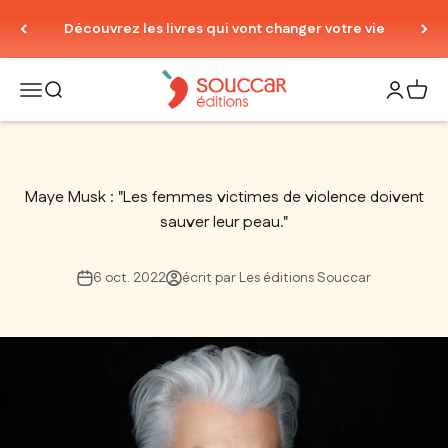
Passer au contenu
Découvrez les livres qui vont changer votre vie
Thierry Souccar Editions
Ouvrir la navigation
Ouvrir la recherche
Ouvrir le
Voir 
Maye Musk : "Les femmes victimes de violence doivent
sauver leur peau."
6 oct. 2022
écrit par Les éditions Souccar