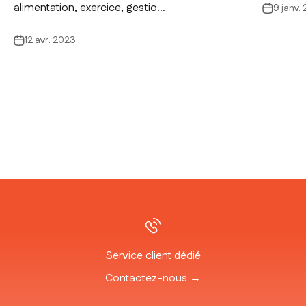
alimentation, exercice, gestio...
9 janv.
12 avr. 2023
Service client dédié
Contactez-nous →