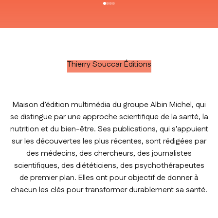
Aller à l'élément 1
Aller à l'élément 2
Aller à l'élément 3
Aller à l'élément 4
Thierry Souccar Éditions
Maison d’édition multimédia du groupe Albin Michel, qui
se distingue par une approche scientifique de la santé, la
nutrition et du bien-être. Ses publications, qui s’appuient
sur les découvertes les plus récentes, sont rédigées par
des médecins, des chercheurs, des journalistes
scientifiques, des diététiciens, des psychothérapeutes
de premier plan. Elles ont pour objectif de donner à
chacun les clés pour transformer durablement sa santé.