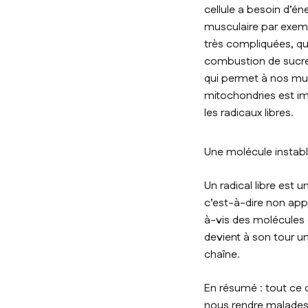
cellule a besoin d’é
musculaire par exempl
très compliquées, qui
combustion de sucres 
qui permet à nos mus
mitochondries est imp
les radicaux libres.
Une molécule instab
Un radical libre est
c’est-à-dire non appa
à-vis des molécules e
devient à son tour un
chaîne.
En résumé : tout ce q
nous rendre malades es