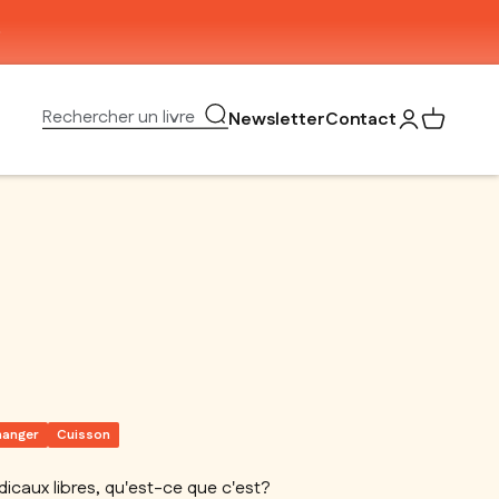
Ouvrir la recherche
Rechercher un livre
Newsletter
Contact
Ouvrir le com
Voir mon 
manger
Cuisson
dicaux libres, qu'est-ce que c'est?