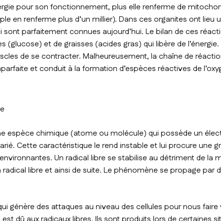
nergie pour son fonctionnement, plus elle renferme de mitochon
e en renferme plus d’un millier). Dans ces organites ont lieu 
 sont parfaitement connues aujourd’hui. Le bilan de ces réacti
(glucose) et de graisses (acides gras) qui libère de l’énergie.
cles de se contracter. Malheureusement, la chaîne de réacti
arfaite et conduit à la formation d’espèces réactives de l’oxy
le
 une espèce chimique (atome ou molécule) qui possède un élect
rié. Cette caractéristique le rend instable et lui procure une gr
nvironnantes. Un radical libre se stabilise au détriment de la 
 radical libre et ainsi de suite. Le phénomène se propage par 
ui génère des attaques au niveau des cellules pour nous faire v
t dû aux radicaux libres. Ils sont produits lors de certaines sit