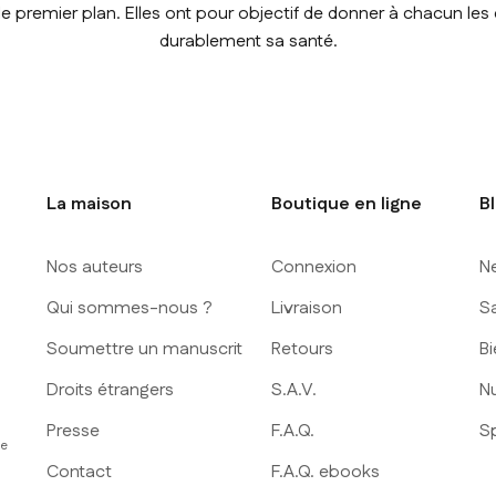
premier plan. Elles ont pour objectif de donner à chacun les
durablement sa santé.
La maison
Boutique en ligne
B
Nos auteurs
Connexion
N
Qui sommes-nous ?
Livraison
S
Soumettre un manuscrit
Retours
Bi
Droits étrangers
S.A.V.
Nu
Presse
F.A.Q.
S
ue
Contact
F.A.Q. ebooks