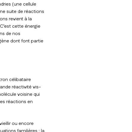
dries (une cellule
une suite de réactions
ons revient à la
 C’est cette énergie
ons de nos
gène dont font partie
ron célibataire
ande réactivité vis-
molécule voisine qui
des réactions en
ieillir ou encore
uations familières : la