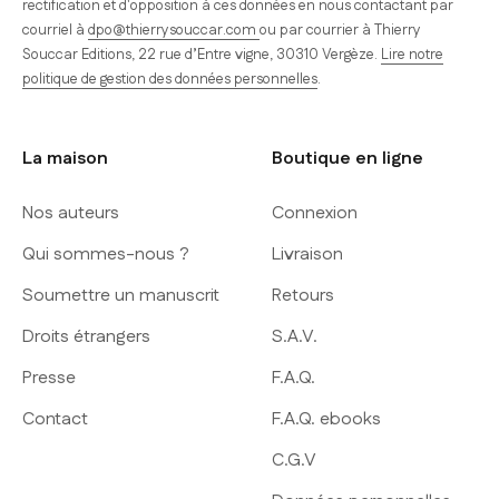
rectification et d'opposition à ces données en nous contactant par
courriel à
dpo@thierrysouccar.com
ou par courrier à Thierry
Souccar Editions, 22 rue d’Entre vigne, 30310 Vergèze.
Lire notre
politique de gestion des données personnelles
.
La maison
Boutique en ligne
Nos auteurs
Connexion
Qui sommes-nous ?
Livraison
Soumettre un manuscrit
Retours
Droits étrangers
S.A.V.
Presse
F.A.Q.
Contact
F.A.Q. ebooks
C.G.V