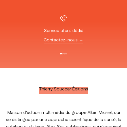
Service client dédié
Contactez-nous →
Aller à l'élément 1
Aller à l'élément 2
Aller à l'élément 3
Aller à l'élément 4
Thierry Souccar Éditions
Maison d’édition multimédia du groupe Albin Michel, qui
se distingue par une approche scientifique de la santé, la
nutrition et du bien-être. Ses publications, qui s’appuient