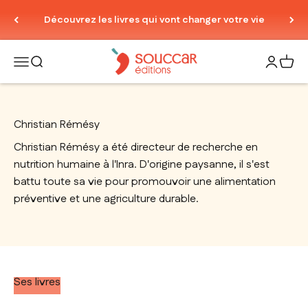
Passer au contenu
Découvrez les livres qui vont changer votre vie
Thierry Souccar Editions
Ouvrir la navigation
Ouvrir la recherche
Ouvrir le
Voir 
Christian Rémésy
Christian Rémésy a été directeur de recherche en
nutrition humaine à l'Inra. D'origine paysanne, il s'est
battu toute sa vie pour promouvoir une alimentation
préventive et une agriculture durable.
Ses livres