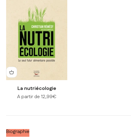
La nutriécologie
Prix de vente
A partir de 12,99€
Biographie