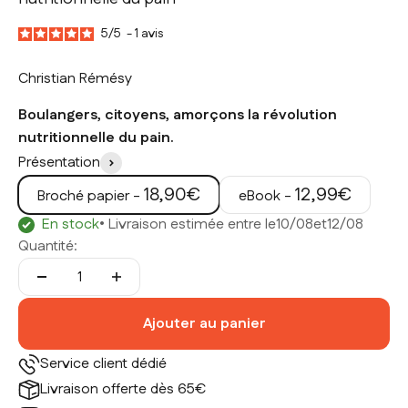
5
/
5
-
1
avis
Christian Rémésy
Boulangers, citoyens, amorçons la révolution
nutritionnelle du pain.
Présentation
Prix de vente
Prix de vente
18,90€
12,99€
Broché papier -
eBook -
En stock
• Livraison estimée entre le
10/08
et
12/08
Quantité:
Ajouter au panier
Service client dédié
Livraison offerte dès 65€