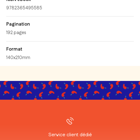
9782365495585
Pagination
192 pages
Format
140x210mm
Service client dédié