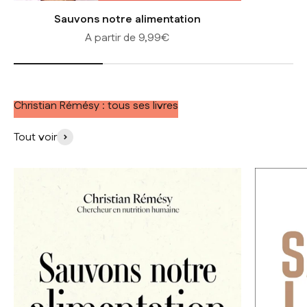
Sauvons notre alimentation
Prix de vente
A partir de 9,99€
Christian Rémésy : tous ses livres
Tout voir