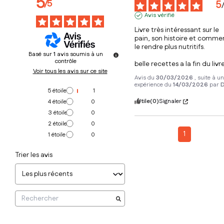
5
/
5
5
Avis vérifié
Livre très intéressant sur le 
pain, son histoire et commen
le rendre plus nutritifs.

Basé sur
1
avis soumis à un
contrôle
belle recettes a la fin du livre
Voir tous les avis sur ce site
Avis du
30/03/2026
, suite à u
expérience du
14/03/2026
par
D
5
étoiles
1
Utile
(0)
Signaler
4
étoiles
0
3
étoiles
0
2
étoiles
0
1
1
étoile
0
Trier les avis