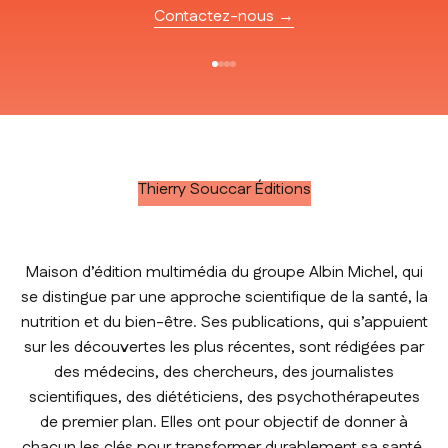
Contactez-nous →
Aller à l'élément 1
Aller à l'élément 2
Aller à l'élément 3
Aller à l'élément 4
Thierry Souccar Éditions
Maison d’édition multimédia du groupe Albin Michel, qui
se distingue par une approche scientifique de la santé, la
nutrition et du bien-être. Ses publications, qui s’appuient
sur les découvertes les plus récentes, sont rédigées par
des médecins, des chercheurs, des journalistes
scientifiques, des diététiciens, des psychothérapeutes
de premier plan. Elles ont pour objectif de donner à
chacun les clés pour transformer durablement sa santé.