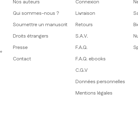
Nos auteurs
Connexion
N
Qui sommes-nous ?
Livraison
S
Soumettre un manuscrit
Retours
Bi
Droits étrangers
S.A.V.
Nu
Presse
F.A.Q.
S
ue
Contact
F.A.Q. ebooks
C.G.V
Données personnelles
Mentions légales