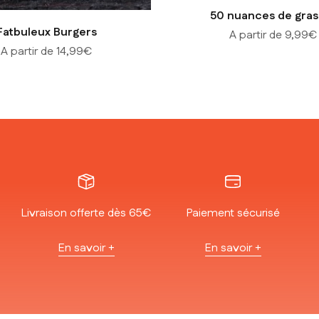
50 nuances de gras
Fatbuleux Burgers
Prix de vente
A partir de 9,99€
Prix de vente
A partir de 14,99€
Livraison offerte dès 65€
Paiement sécurisé
En savoir +
En savoir +