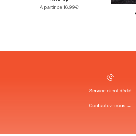
Prix de vente
A partir de 16,99€
Service client dédié
Contactez-nous →