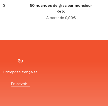
 T2
50 nuances de gras par monsieur
Keto
Prix de vente
A partir de 9,99€
Entreprise française
En savoir +