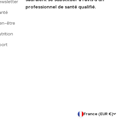
ewsletter
professionnel de santé qualifié.
anté
en-être
trition
port
France (EUR €)