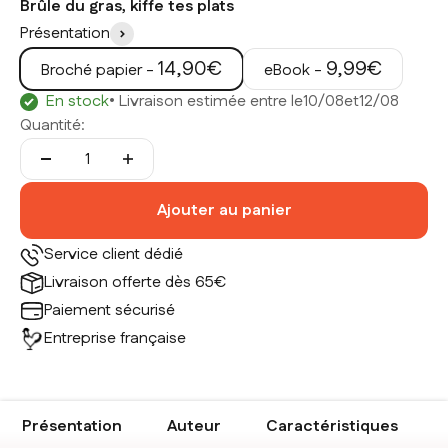
Brûle du gras, kiffe tes plats
Présentation
Prix de vente
Prix de vente
14,90€
9,99€
Broché papier -
eBook -
En stock
• Livraison estimée entre le
10/08
et
12/08
Quantité:
Ajouter au panier
Service client dédié
Livraison offerte dès 65€
Paiement sécurisé
Entreprise française
Présentation
Auteur
Caractéristiques