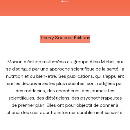
Aller à l'élément 1
Aller à l'élément 2
Aller à l'élément 3
Aller à l'élément 4
Thierry Souccar Éditions
Maison d’édition multimédia du groupe Albin Michel, qui
se distingue par une approche scientifique de la santé, la
nutrition et du bien-être. Ses publications, qui s’appuient
sur les découvertes les plus récentes, sont rédigées par
des médecins, des chercheurs, des journalistes
scientifiques, des diététiciens, des psychothérapeutes
de premier plan. Elles ont pour objectif de donner à
chacun les clés pour transformer durablement sa santé.