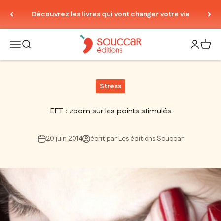
Passer au contenu
Découvrez les livres qui vont changer votre vie
Thierry Souccar Editions
Ouvrir la navigation
Ouvrir la recherche
Ouvrir le
Voir 
Stress
EFT : zoom sur les points stimulés
20 juin 2014
écrit par Les éditions Souccar