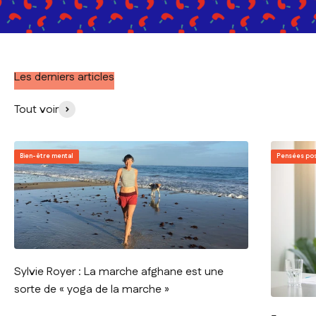
Les derniers articles
Tout voir
Bien-être mental
Pensées pos
Sylvie Royer : La marche afghane est une
sorte de « yoga de la marche »