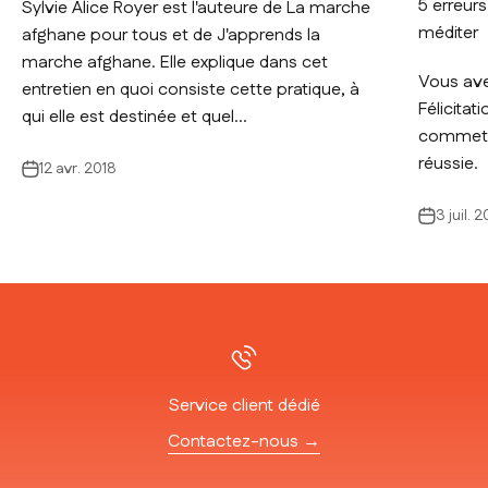
5 erreur
Sylvie Alice Royer est l'auteure de La marche
méditer
afghane pour tous et de J'apprends la
marche afghane. Elle explique dans cet
Vous ave
entretien en quoi consiste cette pratique, à
Félicitat
qui elle est destinée et quel...
commettr
réussie.
12 avr. 2018
3 juil. 2
Service client dédié
Contactez-nous →