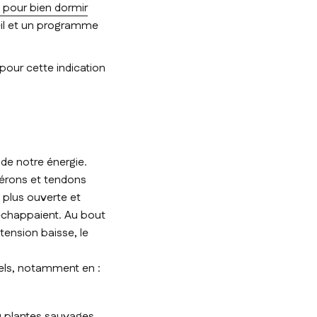
s pour bien dormir
eil et un programme
our cette indication
 de notre énergie.
érons et tendons
e, plus ouverte et
 échappaient. Au bout
 tension baisse, le
els, notamment en :
ou plantes sauvages