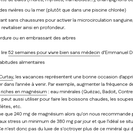
des rivières ou la mer (plutôt que dans une piscine chlorée)
nt sans chaussures pour activer la microcirculation sanguine,
 revitaliser ainsi en profondeur.
erdure ou en embrassant des arbres
, lire
52 semaines pour vivre bien sans médecin
d’Emmanuel D
bitudes alimentaires
Curtay
, les vacances représentent une bonne occasion d'appriv
er dans l'année à venir. Par exemple, augmenter la fréquence
s riches en magnésium
: eau minérales (Quézac, Badoit, Contre
peut aussi utiliser pour faire les boissons chaudes, les soupe
ètes, etc.
ène que 240 mg de magnésium alors qu'on nous recommande pou
aux stress un minimum de 380 mg par jour et que l'idéal se sit
e n'est donc pas du luxe de s'octroyer plus de ce minéral qui d