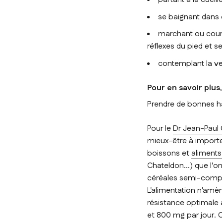
se baignant dans 
marchant ou coura
réflexes du pied et se
contemplant la v
Pour en savoir plus
Prendre de bonnes ha
Pour le
Dr Jean-Paul 
mieux-être à import
boissons et
aliment
Chateldon…) que l'on 
céréales semi-compl
L'alimentation n'am
résistance optimale 
et 800 mg par jour. C