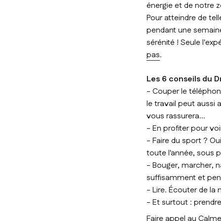
énergie et de notre z
Pour atteindre de tel
pendant une semaine/
sérénité ! Seule l'ex
pas
.
Les 6 conseils du 
- Couper le téléphon
le travail peut aussi
vous rassurera...
- En profiter pour vo
- Faire du sport ? Ou
toute l'année, sous 
- Bouger, marcher, n
suffisamment et pens
- Lire. Écouter de la 
- Et surtout : prendr
Faire appel au Calm