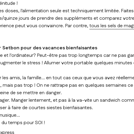
énitude !
les doses, l'alimentation seule est techniquement limitée. Faites
quinze jours de prendre des suppléments et comparez votre v
périence peut vous convaincre. Par contre,
tous les sels de ma
Dr Setbon pour des vacances bienfaisantes
e et l'ordinateur? Peut-être pas trop longtemps car ne pas ga
 augmenter le stress ! Allumer votre portable quelques minutes 
ir les amis, la famille... en tout cas ceux que vous avez réelleme
i, mais pas trop ! On ne rattrape pas en quelques semaines ce q
peine de se mettre en danger.
ager. Manger lentement, et pas à la va-vite un sandwich comm
er à faire de courtes siestes bienfaisantes.
musique...
e du temps pour SOI !
express