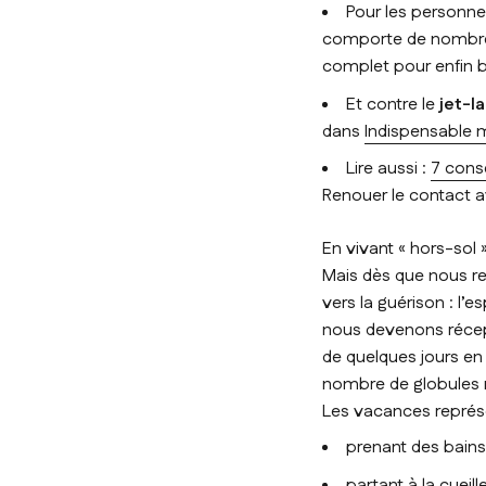
Pour les personne
comporte de nombreu
complet pour enfin b
Et contre le
jet-l
dans
Indispensable 
Lire aussi :
7 cons
Renouer le contact a
En vivant « hors-sol
Mais dès que nous r
vers la guérison : l’e
nous devenons récept
de quelques jours en 
nombre de globules 
Les vacances représ
prenant des bains 
partant à la cuei