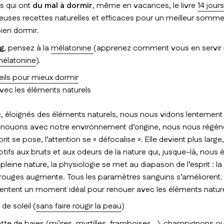
s qui ont
du mal à dormir
, même en vacances, le livre
14 jour
ses recettes naturelles et efficaces pour un meilleur somm
ien dormir.
ag
, pensez à la
mélatonine
(apprenez comment vous en servir p
mélatonine
).
eils pour mieux dormir
vec les éléments naturels
 », éloignés des éléments naturels, nous nous vidons lentement
enouons avec notre environnement d’origine, nous nous régén
sprit se pose, l’attention se « défocalise ». Elle devient plus larg
ifs aux bruits et aux odeurs de la nature qui, jusque-là, nous
pleine nature, la physiologie se met au diapason de l’esprit : la
rouges augmente. Tous les paramètres sanguins s’améliorent.
entent un moment idéal pour renouer avec les éléments natur
de soleil (
sans faire rougir la peau
)
llette de baies (mûres, myrtilles, framboises…), champignons 