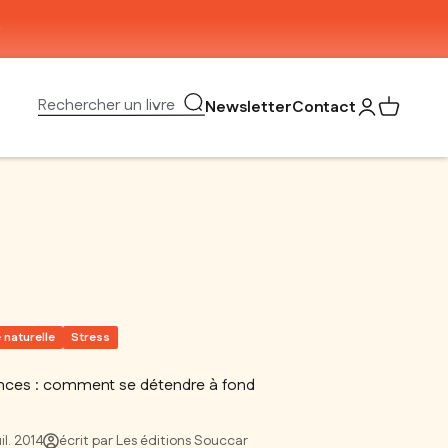
Ouvrir la recherche
Rechercher un livre
Newsletter
Contact
Ouvrir le com
Voir mon 
 naturelle
Stress
ces : comment se détendre à fond
uil. 2014
écrit par Les éditions Souccar