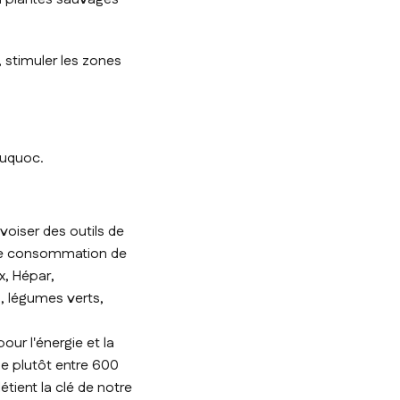
 stimuler les zones
uquoc.
oiser des outils de
 de consommation de
x, Hépar,
s, légumes verts,
r l'énergie et la
ue plutôt entre 600
étient la clé de notre