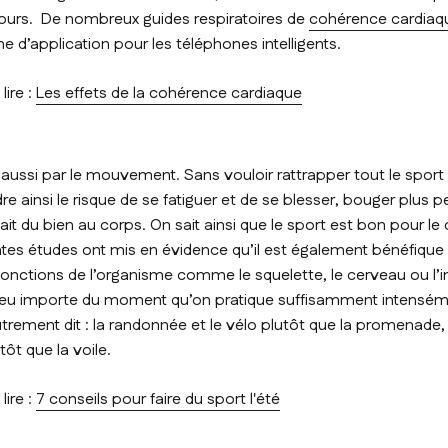
jours. De nombreux guides respiratoires de
cohérence cardiaq
e d’application pour les téléphones intelligents.
, lire :
Les effets de la cohérence cardiaque
ussi par le mouvement. Sans vouloir rattrapper tout le sport q
re ainsi le risque de se fatiguer et de se blesser, bouger plus
fait du bien au corps.
On sait ainsi que le sport est bon pour le
tes études ont mis en évidence qu’il est également bénéfique
onctions de l’organisme comme le squelette, le cerveau ou l’
eu importe du moment qu’on pratique suffisamment intenséme
rement dit : la randonnée et le vélo plutôt que la promenade, 
utôt que la voile.
, lire :
7 conseils pour faire du sport l'été