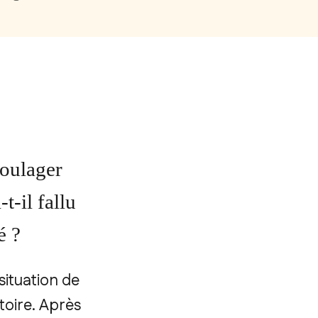
soulager
t-il fallu
é ?
ituation de
toire. Après