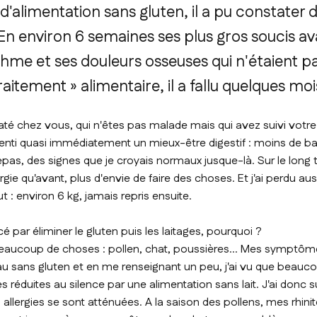
'alimentation sans gluten, il a pu constater 
En environ 6 semaines ses plus gros soucis av
hme et ses douleurs osseuses qui n'étaient pas
aitement » alimentaire, il a fallu quelques moi
é chez vous, qui n'êtes pas malade mais qui avez suivi votre
ssenti quasi immédiatement un mieux-être digestif : moins de b
epas, des signes que je croyais normaux jusque-là. Sur le long 
rgie qu'avant, plus d'envie de faire des choses. Et j'ai perdu au
t : environ 6 kg, jamais repris ensuite.
ar éliminer le gluten puis les laitages, pourquoi ?
 beaucoup de choses : pollen, chat, poussières... Mes symptô
u sans gluten et en me renseignant un peu, j'ai vu que beau
es réduites au silence par une alimentation sans lait. J'ai donc su
llergies se sont atténuées. A la saison des pollens, mes rhinit