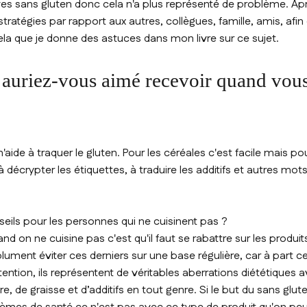
ives sans gluten donc cela n'a plus représenté de problème. Après
stratégies par rapport aux autres, collègues, famille, amis, afin
ela que je donne des astuces dans mon livre sur ce sujet.
 auriez-vous aimé recevoir quand vou
aide à traquer le gluten. Pour les céréales c'est facile mais pour
 décrypter les étiquettes, à traduire les additifs et autres mot
eils pour les personnes qui ne cuisinent pas ?
uand on ne cuisine pas c'est qu'il faut se rabattre sur les produit
solument éviter ces derniers sur une base régulière, car à part 
ttention, ils représentent de véritables aberrations diététiques
re, de graisse et d’additifs en tout genre. Si le but du sans glut