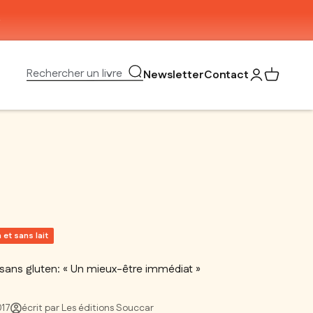
Ouvrir la recherche
Rechercher un livre
Newsletter
Contact
Ouvrir le com
Voir mon 
 et sans lait
sans gluten: « Un mieux-être immédiat »
017
écrit par Les éditions Souccar