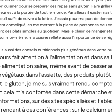
mes de santé ce n'est pas avec ce type de produit qu'on peut y
r cuisiner pour se préparer des repas sans gluten. Faire griller
ur est à la portée de tout le monde. Par ailleurs il existe main
qu'il suffit de suivre à la lettre. J'essaie pour ma part de donne
dient compliqué, en me mettant à la place de personnes peu e
nt des plats simples au quotidien. Mais le plaisir de manger é
 moi-même, ma cuisine reflète aussi l’importance de se rég
 aussi des conseils nutritionnels plus généraux dans votre o
rs fait attention à l'alimentation et dans sa li
e alimentation saine, même avant de passer au
 végétaux dans l'assiette, des produits plutôt
t le gluten, je me suis vraiment rendu compt
et cela m'a confortée dans cette démarche et
nformations, sur des sites spécialisés et fiabl
 rendant à des conférences : sur le calcium e