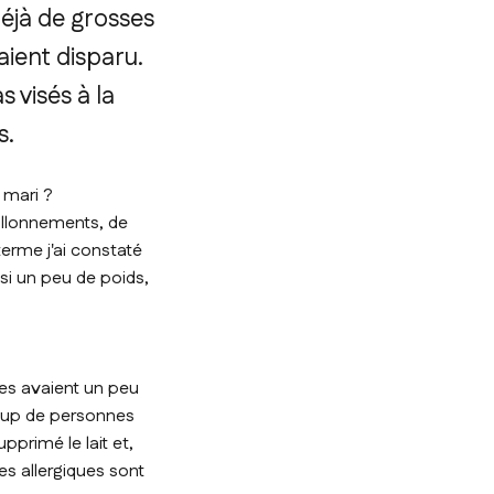
déjà de grosses
aient disparu.
 visés à la
s.
 mari ?
allonnements, de
terme j'ai constaté
ssi un peu de poids,
mes avaient un peu
coup de personnes
pprimé le lait et,
es allergiques sont