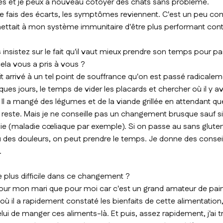
es et je peux à nouveau côtoyer des chats sans problème.
je fais des écarts, les symptômes reviennent. C'est un peu com
mettait à mon système immunitaire d'être plus performant contre
 insistez sur le fait qu'il vaut mieux prendre son temps pour p
la vous a pris à vous ?
it arrivé à un tel point de souffrance qu'on est passé radicale
lques jours, le temps de vider les placards et chercher où il y av
er. Il a mangé des légumes et de la viande grillée en attendant qu
e reste. Mais je ne conseille pas un changement brusque sauf s
die (maladie cœliaque par exemple). Si on passe au sans glute
 des douleurs, on peut prendre le temps. Je donne des consei
.
e plus difficile dans ce changement ?
pour mon mari que pour moi car c'est un grand amateur de pain 
 il a rapidement constaté les bienfaits de cette alimentation, le
lui de manger ces aliments-là. Et puis, assez rapidement, j'a