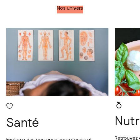
Nos univers
Nutr
Santé
Retrouvez 
Explorez des contenus approfondis et