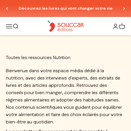
Passer au contenu
Découvrez les livres qui vont changer votre vie
Thierry Souccar Editions
Ouvrir la navigation
Ouvrir la recherche
Ouvrir le
Voir 
Toutes les ressources Nutrition
Bienvenue dans votre espace média dédié à la
nutrition, avec des interviews d'experts, des extraits de
livres et des articles approfondis. Retrouvez des
conseils pour bien manger, comprendre les différents
régimes alimentaires et adopter des habitudes saines.
Nos contenus scientifiques vous guident pour équilibrer
votre alimentation et faire des choix éclairés pour votre
bien-être au quotidien.