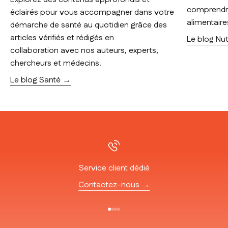
comprendre
éclairés pour vous accompagner dans votre
alimentaire
démarche de santé au quotidien grâce des
articles vérifiés et rédigés en
Le blog Nut
collaboration avec nos auteurs, experts,
chercheurs et médecins.
Le blog Santé →
Service client dédié
Contactez-nous →
Aller à l'élément 1
Aller à l'élément 2
Aller à l'élément 3
Aller à l'élément 4