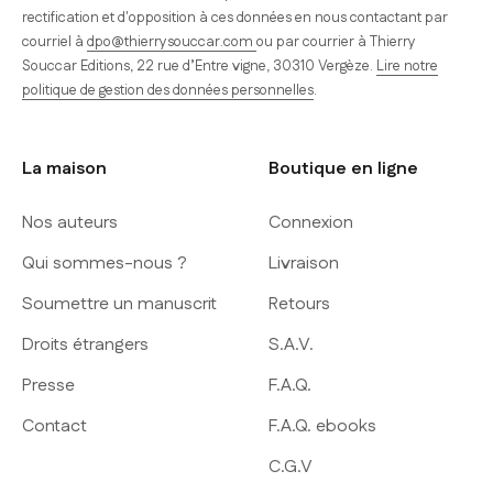
rectification et d'opposition à ces données en nous contactant par
courriel à
dpo@thierrysouccar.com
ou par courrier à Thierry
Souccar Editions, 22 rue d’Entre vigne, 30310 Vergèze.
Lire notre
politique de gestion des données personnelles
.
La maison
Boutique en ligne
Nos auteurs
Connexion
Qui sommes-nous ?
Livraison
Soumettre un manuscrit
Retours
Droits étrangers
S.A.V.
Presse
F.A.Q.
Contact
F.A.Q. ebooks
C.G.V