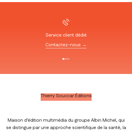
Service client dédié
Contactez-nous →
Aller à l'élément 1
Aller à l'élément 2
Aller à l'élément 3
Aller à l'élément 4
Thierry Souccar Éditions
Maison d’édition multimédia du groupe Albin Michel, qui
se distingue par une approche scientifique de la santé, la