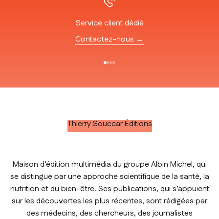
Service client dédié
Contactez-nous →
Aller à l'élément 1
Aller à l'élément 2
Aller à l'élément 3
Aller à l'élément 4
Thierry Souccar Éditions
Maison d’édition multimédia du groupe Albin Michel, qui
se distingue par une approche scientifique de la santé, la
nutrition et du bien-être. Ses publications, qui s’appuient
sur les découvertes les plus récentes, sont rédigées par
des médecins, des chercheurs, des journalistes