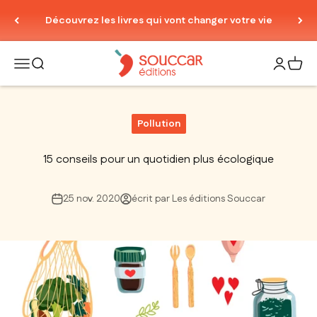
Passer au contenu
Découvrez les livres qui vont changer votre vie
Thierry Souccar Editions
Ouvrir la navigation
Ouvrir la recherche
Ouvrir le
Voir 
Pollution
15 conseils pour un quotidien plus écologique
25 nov. 2020
écrit par Les éditions Souccar