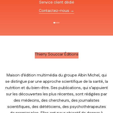
Service client dédié
Contactez-nous →
Aller à l'élément 1
Aller à l'élément 2
Aller à l'élément 3
Aller à l'élément 4
Thierry Souccar Éditions
Maison d’édition multimédia du groupe Albin Michel, qui
se distingue par une approche scientifique de la santé, la
nutrition et du bien-être. Ses publications, qui s’appuient
sur les découvertes les plus récentes, sont rédigées par
des médecins, des chercheurs, des journalistes
scientifiques, des diététiciens, des psychothérapeutes