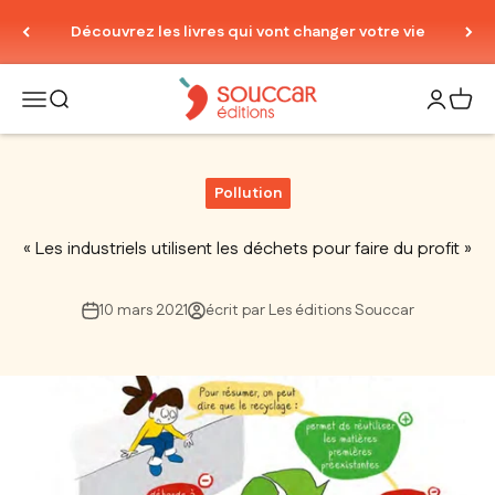
Passer au contenu
Découvrez les livres qui vont changer votre vie
Thierry Souccar Editions
Ouvrir la navigation
Ouvrir la recherche
Ouvrir le
Voir 
Pollution
« Les industriels utilisent les déchets pour faire du profit »
10 mars 2021
écrit par Les éditions Souccar