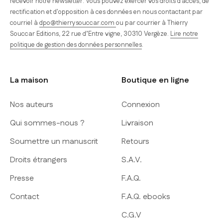
recevoir notre newsletter. Vous pouvez exercer vos droits d'accès, de
rectification et d'opposition à ces données en nous contactant par
courriel à
dpo@thierrysouccar.com
ou par courrier à Thierry
Souccar Editions, 22 rue d’Entre vigne, 30310 Vergèze.
Lire notre
politique de gestion des données personnelles
.
La maison
Boutique en ligne
Nos auteurs
Connexion
Qui sommes-nous ?
Livraison
Soumettre un manuscrit
Retours
Droits étrangers
S.A.V.
Presse
F.A.Q.
Contact
F.A.Q. ebooks
C.G.V