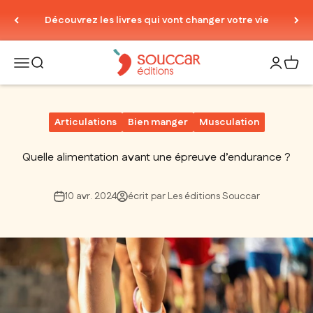
Passer au contenu
Découvrez les livres qui vont changer votre vie
Thierry Souccar Editions
Ouvrir la navigation
Ouvrir la recherche
Ouvrir le
Voir 
Articulations
Bien manger
Musculation
Quelle alimentation avant une épreuve d’endurance ?
10 avr. 2024
écrit par Les éditions Souccar