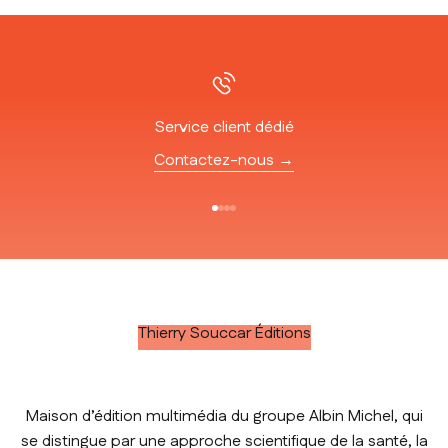
Service client dédié
Contactez-nous →
Aller à l'élément 1
Aller à l'élément 2
Aller à l'élément 3
Aller à l'élément 4
Thierry Souccar Éditions
Maison d’édition multimédia du groupe Albin Michel, qui
se distingue par une approche scientifique de la santé, la