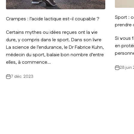
Sport : 
Crampes : l’acide lactique est-il coupable ?
prendre 
Certains mythes ou idées reçues ont la vie
Si vous 
dure, y compris dans le sport. Dans son livre
en proté
La science de l’endurance, le Dr Fabrice Kuhn,
personne
médecin du sport, balaie bon nombre d’entre
elles, à commence...
28 juin
7 déc. 2023